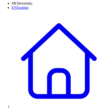
SK
Slovensky
EN
English