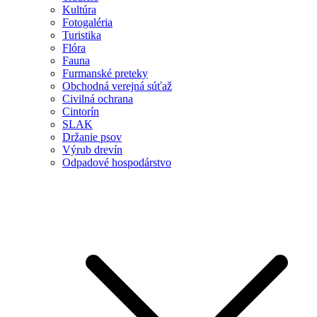
Kultúra
Fotogaléria
Turistika
Flóra
Fauna
Furmanské preteky
Obchodná verejná súťaž
Civilná ochrana
Cintorín
SLAK
Držanie psov
Výrub drevín
Odpadové hospodárstvo