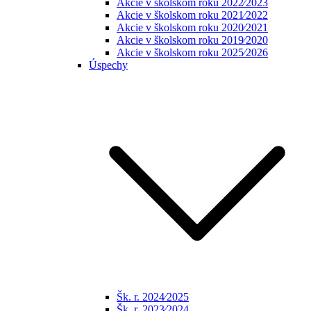
Akcie v školskom roku 2022⁄2023
Akcie v školskom roku 2021⁄2022
Akcie v školskom roku 2020⁄2021
Akcie v školskom roku 2019⁄2020
Akcie v školskom roku 2025⁄2026
Úspechy
Šk. r. 2024⁄2025
Šk. r. 2023⁄2024