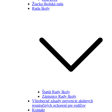
Žiacka školská rada
Rada školy
Štatút Rady školy
Zápisnice Rady školy
Všeobecné zásady prevencie akútnych
respiračných ochorení pre rodičov
Kontakt