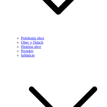
Polohopis obce
Obec v číslach
História obce
Projekty
Inštitúcie