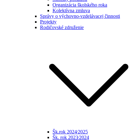
Organizácia školského roka
Kolektívna zmluva
Správy o výchovno-vzdelávacej činnosti
Projekty
Rodičovské združenie
Šk.rok 2024⁄2025
Šk. rok 2023⁄2024