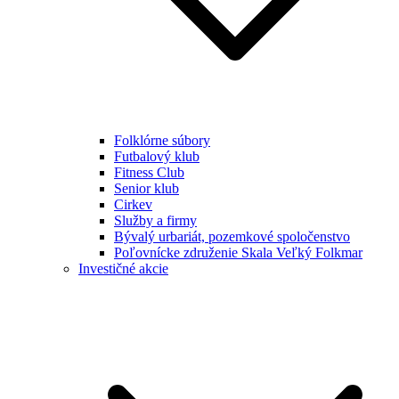
Folklórne súbory
Futbalový klub
Fitness Club
Senior klub
Cirkev
Služby a firmy
Bývalý urbariát, pozemkové spoločenstvo
Poľovnícke združenie Skala Veľký Folkmar
Investičné akcie