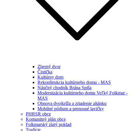
Zberný dvor
Čistička
Kultúrny dom
Rekonštrukcia kultúrneho domu - MAS
Náučný chodník Brána Spiša
Modernizácia kultúrneho domu Veľký Folkmar -
MAS
Obnova dvojkríža a zriadenie altánku
Mobilné pódium a prenosné lavičky
PHRSR obce
Komunitný plán obce
Folkmarský zlatý poklad
Tradície