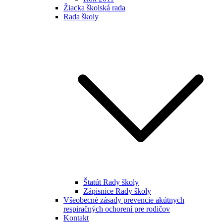
Žiacka školská rada
Rada školy
Štatút Rady školy
Zápisnice Rady školy
Všeobecné zásady prevencie akútnych
respiračných ochorení pre rodičov
Kontakt