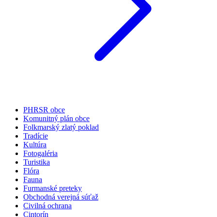
PHRSR obce
Komunitný plán obce
Folkmarský zlatý poklad
Tradície
Kultúra
Fotogaléria
Turistika
Flóra
Fauna
Furmanské preteky
Obchodná verejná súťaž
Civilná ochrana
Cintorín