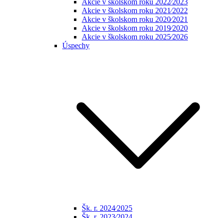
Akcie v školskom roku 2022⁄2023
Akcie v školskom roku 2021⁄2022
Akcie v školskom roku 2020⁄2021
Akcie v školskom roku 2019⁄2020
Akcie v školskom roku 2025⁄2026
Úspechy
Šk. r. 2024⁄2025
Šk. r. 2023⁄2024