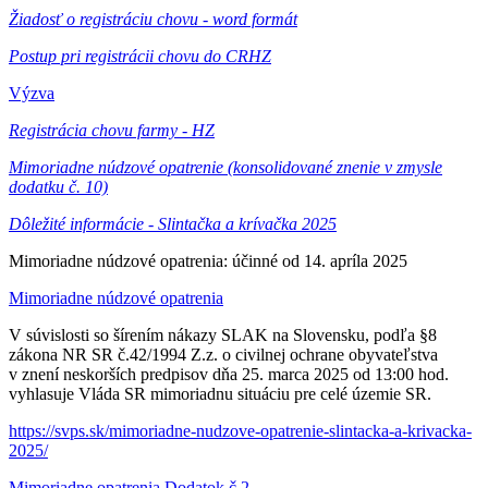
Žiadosť o registráciu chovu - word formát
Postup pri registrácii chovu do CRHZ
Výzva
Registrácia chovu farmy - HZ
Mimoriadne núdzové opatrenie (konsolidované znenie v zmysle
dodatku č. 10)
Dôležité informácie - Slintačka a krívačka 2025
Mimoriadne núdzové opatrenia: účinné od 14. apríla 2025
Mimoriadne núdzové opatrenia
V súvislosti so šírením nákazy SLAK na Slovensku, podľa §8
zákona NR SR č.42/1994 Z.z. o civilnej ochrane obyvateľstva
v znení neskorších predpisov dňa 25. marca 2025 od 13:00 hod.
vyhlasuje Vláda SR mimoriadnu situáciu pre celé územie SR.
https://svps.sk/mimoriadne-nudzove-opatrenie-slintacka-a-krivacka-
2025/
Mimoriadne opatrenia Dodatok č.2