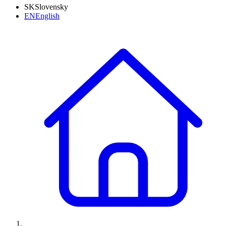
SK
Slovensky
EN
English