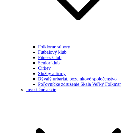
Folklórne súbory
Futbalový klub
Fitness Club
Senior klub
Cirkev
Služby a firmy
Bývalý urbariát, pozemkové spoločenstvo
Poľovnícke združenie Skala Veľký Folkmar
Investičné akcie