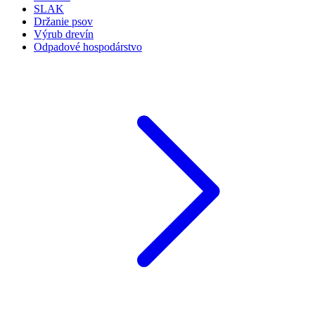
SLAK
Držanie psov
Výrub drevín
Odpadové hospodárstvo