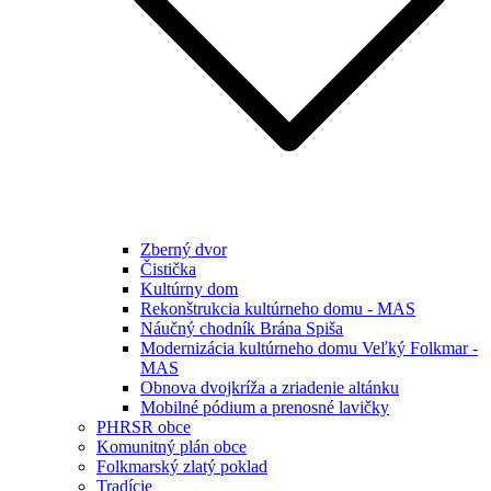
Zberný dvor
Čistička
Kultúrny dom
Rekonštrukcia kultúrneho domu - MAS
Náučný chodník Brána Spiša
Modernizácia kultúrneho domu Veľký Folkmar -
MAS
Obnova dvojkríža a zriadenie altánku
Mobilné pódium a prenosné lavičky
PHRSR obce
Komunitný plán obce
Folkmarský zlatý poklad
Tradície