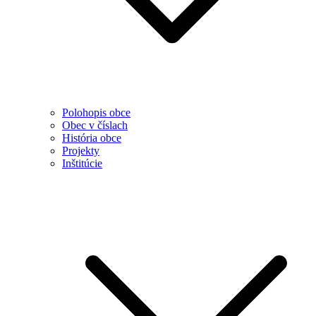
Polohopis obce
Obec v číslach
História obce
Projekty
Inštitúcie