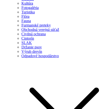
Kultúra
Fotogaléria
Turistika
Flóra
Fauna
Furmanské preteky
Obchodná verejná súťaž
Civilná ochrana
Cintorín
SLAK
Držanie psov
Výrub drevín
Odpadové hospodárstvo