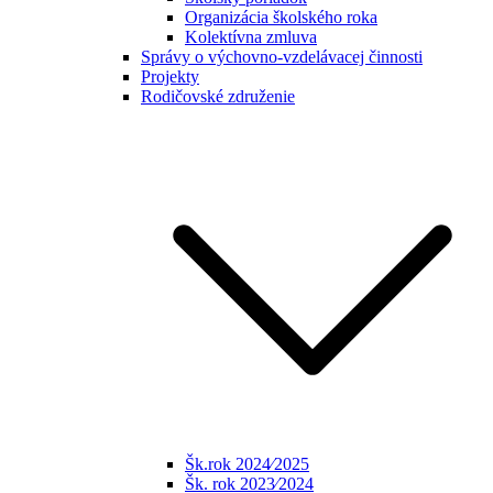
Organizácia školského roka
Kolektívna zmluva
Správy o výchovno-vzdelávacej činnosti
Projekty
Rodičovské združenie
Šk.rok 2024⁄2025
Šk. rok 2023⁄2024