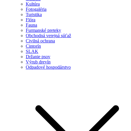
Kultúra
Fotogaléria
Turistika
Flóra
Fauna
Furmanské preteky
Obchodná verejná súťaž
Civilná ochrana
Cintorín
SLAK
Držanie psov
Výrub drevín
Odpadové hospodárstvo