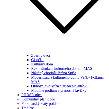
Zberný dvor
Čistička
Kultúrny dom
Rekonštrukcia kultúrneho domu - MAS
Náučný chodník Brána Spiša
Modernizácia kultúrneho domu Veľký Folkmar -
MAS
Obnova dvojkríža a zriadenie altánku
Mobilné pódium a prenosné lavičky
PHRSR obce
Komunitný plán obce
Folkmarský zlatý poklad
Tradície