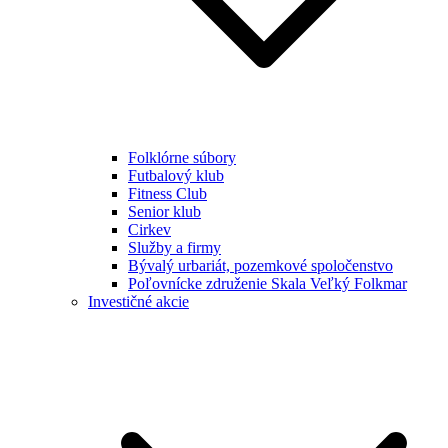
Folklórne súbory
Futbalový klub
Fitness Club
Senior klub
Cirkev
Služby a firmy
Bývalý urbariát, pozemkové spoločenstvo
Poľovnícke združenie Skala Veľký Folkmar
Investičné akcie