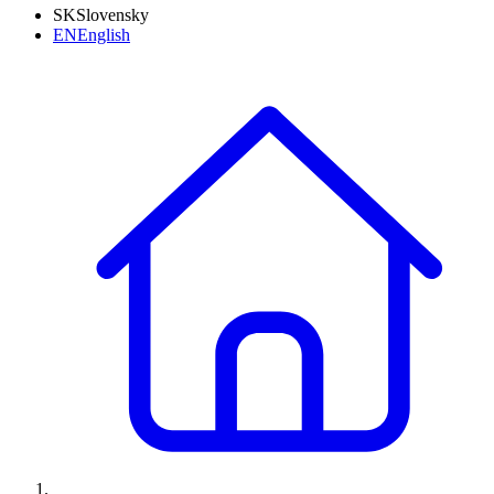
SK
Slovensky
EN
English