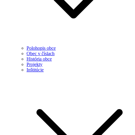
Polohopis obce
Obec v číslach
História obce
Projekty
Inštitúcie