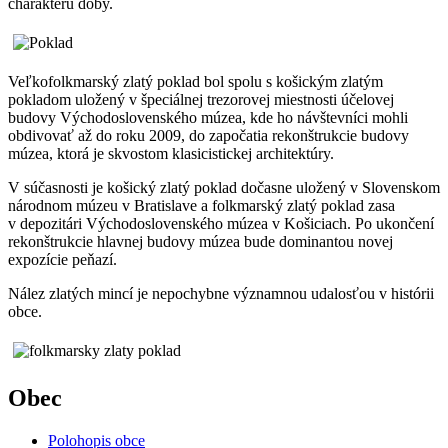
charakteru doby.
Veľkofolkmarský zlatý poklad bol spolu s košickým zlatým
pokladom uložený v špeciálnej trezorovej miestnosti účelovej
budovy Východoslovenského múzea, kde ho návštevníci mohli
obdivovať až do roku 2009, do započatia rekonštrukcie budovy
múzea, ktorá je skvostom klasicistickej architektúry.
V súčasnosti je košický zlatý poklad dočasne uložený v Slovenskom
národnom múzeu v Bratislave a folkmarský zlatý poklad zasa
v depozitári Východoslovenského múzea v Košiciach. Po ukončení
rekonštrukcie hlavnej budovy múzea bude dominantou novej
expozície peňazí.
Nález zlatých mincí je nepochybne významnou udalosťou v histórii
obce.
Obec
Polohopis obce