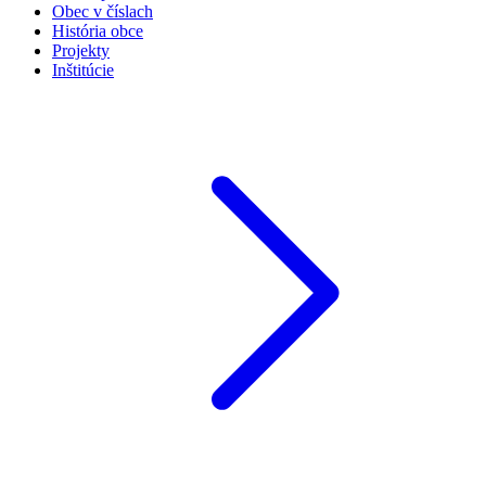
Obec v číslach
História obce
Projekty
Inštitúcie