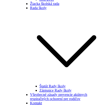
Žiacka školská rada
Rada školy
Štatút Rady školy
Zápisnice Rady školy
Všeobecné zásady prevencie akútnych
respiračných ochorení pre rodičov
Kontakt