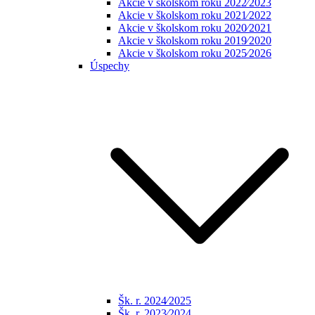
Akcie v školskom roku 2022⁄2023
Akcie v školskom roku 2021⁄2022
Akcie v školskom roku 2020⁄2021
Akcie v školskom roku 2019⁄2020
Akcie v školskom roku 2025⁄2026
Úspechy
Šk. r. 2024⁄2025
Šk. r. 2023⁄2024