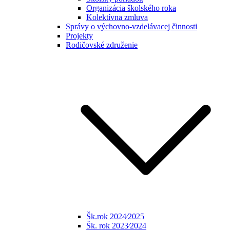
Organizácia školského roka
Kolektívna zmluva
Správy o výchovno-vzdelávacej činnosti
Projekty
Rodičovské združenie
Šk.rok 2024⁄2025
Šk. rok 2023⁄2024