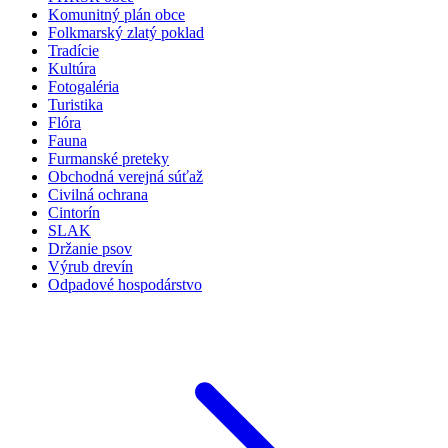
Komunitný plán obce
Folkmarský zlatý poklad
Tradície
Kultúra
Fotogaléria
Turistika
Flóra
Fauna
Furmanské preteky
Obchodná verejná súťaž
Civilná ochrana
Cintorín
SLAK
Držanie psov
Výrub drevín
Odpadové hospodárstvo