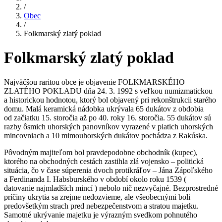
/
Obec
/
Folkmarský zlatý poklad
Folkmarský zlatý poklad
Najväčšou raritou obce je objavenie FOLKMARSKÉHO
ZLATÉHO POKLADU dňa 24. 3. 1992 s veľkou numizmatickou
a historickou hodnotou, ktorý bol objavený pri rekonštrukcii starého
domu. Malá keramická nádobka ukrývala 65 dukátov z obdobia
od začiatku 15. storočia až po 40. roky 16. storočia. 55 dukátov sú
razby ôsmich uhorských panovníkov vyrazené v piatich uhorských
mincovniach a 10 mimouhorských dukátov pochádza z Rakúska.
Pôvodným majiteľom bol pravdepodobne obchodník (kupec),
ktorého na obchodných cestách zastihla zlá vojensko – politická
situácia, čo v čase súperenia dvoch protikráľov – Jána Zápoľského
a Ferdinanda I. Habsburského v období okolo roku 1539 (
datovanie najmladších mincí ) nebolo nič nezvyčajné. Bezprostredné
príčiny ukrytia sa zrejme nedozvieme, ale všeobecnými boli
predovšetkým strach pred nebezpečenstvom a stratou majetku.
Samotné ukrývanie majetku je výrazným svedkom pohnutého