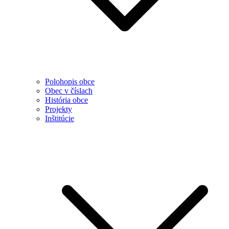
Polohopis obce
Obec v číslach
História obce
Projekty
Inštitúcie