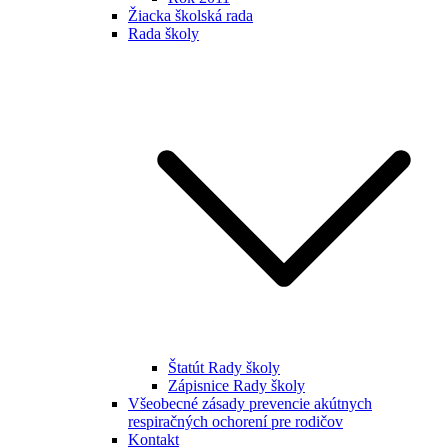
Žiacka školská rada
Rada školy
Štatút Rady školy
Zápisnice Rady školy
Všeobecné zásady prevencie akútnych
respiračných ochorení pre rodičov
Kontakt