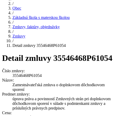
/
Obec
/
Základná škola s materskou školou
/
Zmluvy, faktúry, objednávky
/
Zmluvy
/
Detail zmluvy 35546468P61054
Detail zmluvy 35546468P61054
Číslo zmluvy:
35546468P61054
Názov:
Zamestnávateľská zmluva o doplnkovom dôchodkovom
sporení
Predmet zmluvy:
úprava práva a povinností Zmluvných strán pri doplnkovom
dôchodkovom sporení v súlade s podmienkami zmluvy a
príslušných právnych predpisov.
Cena: