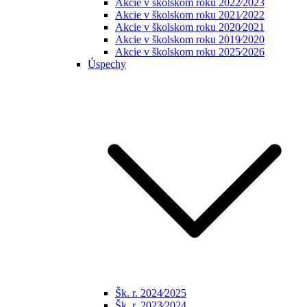
Akcie v školskom roku 2022⁄2023
Akcie v školskom roku 2021⁄2022
Akcie v školskom roku 2020⁄2021
Akcie v školskom roku 2019⁄2020
Akcie v školskom roku 2025⁄2026
Úspechy
Šk. r. 2024⁄2025
Šk. r. 2023⁄2024