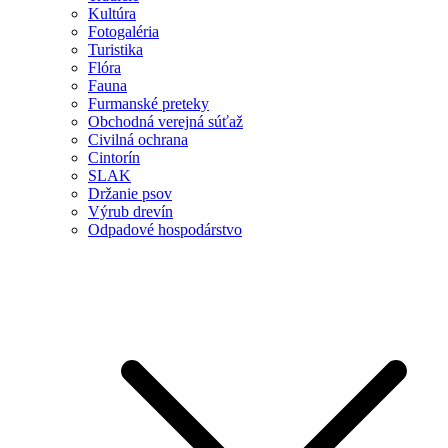
Kultúra
Fotogaléria
Turistika
Flóra
Fauna
Furmanské preteky
Obchodná verejná súťaž
Civilná ochrana
Cintorín
SLAK
Držanie psov
Výrub drevín
Odpadové hospodárstvo