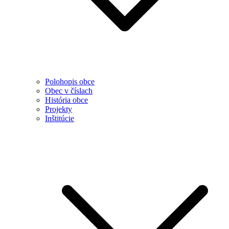
Polohopis obce
Obec v číslach
História obce
Projekty
Inštitúcie