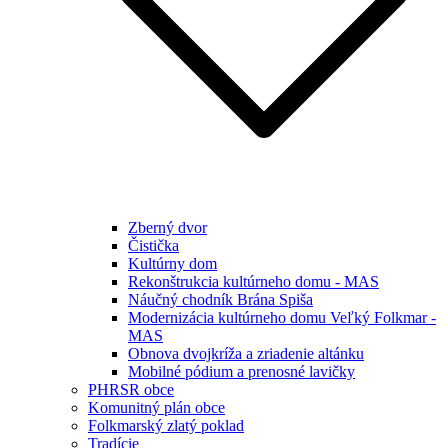
Zberný dvor
Čistička
Kultúrny dom
Rekonštrukcia kultúrneho domu - MAS
Náučný chodník Brána Spiša
Modernizácia kultúrneho domu Veľký Folkmar -
MAS
Obnova dvojkríža a zriadenie altánku
Mobilné pódium a prenosné lavičky
PHRSR obce
Komunitný plán obce
Folkmarský zlatý poklad
Tradície