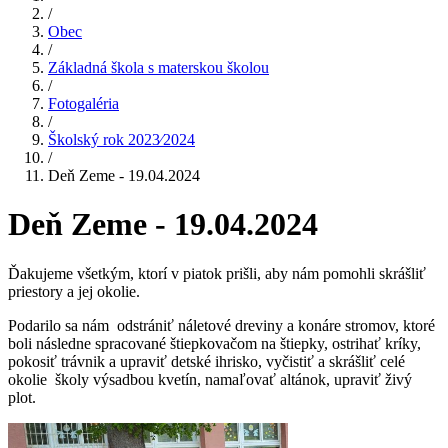
/
Obec
/
Základná škola s materskou školou
/
Fotogaléria
/
Školský rok 2023⁄2024
/
Deň Zeme - 19.04.2024
Deň Zeme - 19.04.2024
Ďakujeme všetkým, ktorí v piatok prišli, aby nám pomohli skrášliť
priestory a jej okolie.
Podarilo sa nám odstrániť náletové dreviny a konáre stromov, ktoré
boli následne spracované štiepkovačom na štiepky, ostrihať kríky,
pokosiť trávnik a upraviť detské ihrisko, vyčistiť a skrášliť celé
okolie školy výsadbou kvetín, namaľovať altánok, upraviť živý
plot.