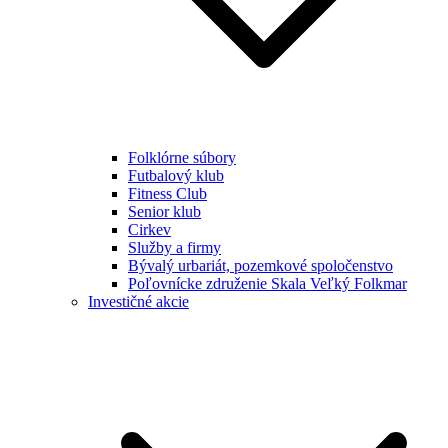
Folklórne súbory
Futbalový klub
Fitness Club
Senior klub
Cirkev
Služby a firmy
Bývalý urbariát, pozemkové spoločenstvo
Poľovnícke združenie Skala Veľký Folkmar
Investičné akcie