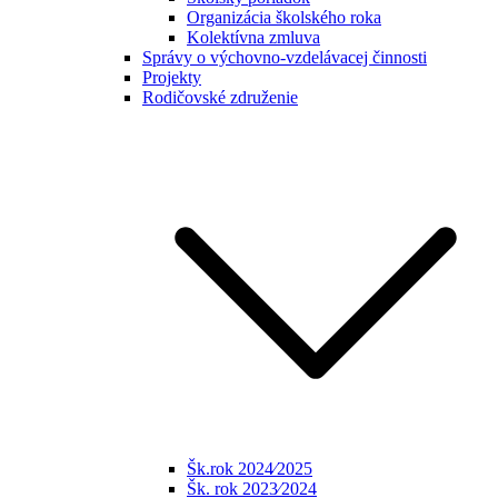
Organizácia školského roka
Kolektívna zmluva
Správy o výchovno-vzdelávacej činnosti
Projekty
Rodičovské združenie
Šk.rok 2024⁄2025
Šk. rok 2023⁄2024