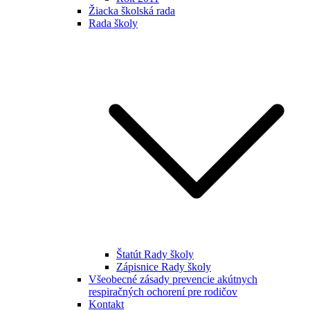
Žiacka školská rada
Rada školy
Štatút Rady školy
Zápisnice Rady školy
Všeobecné zásady prevencie akútnych
respiračných ochorení pre rodičov
Kontakt