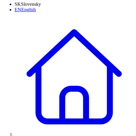
SK
Slovensky
EN
English