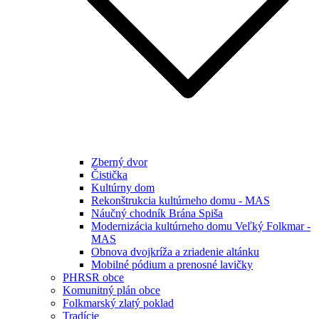
Zberný dvor
Čistička
Kultúrny dom
Rekonštrukcia kultúrneho domu - MAS
Náučný chodník Brána Spiša
Modernizácia kultúrneho domu Veľký Folkmar -
MAS
Obnova dvojkríža a zriadenie altánku
Mobilné pódium a prenosné lavičky
PHRSR obce
Komunitný plán obce
Folkmarský zlatý poklad
Tradície