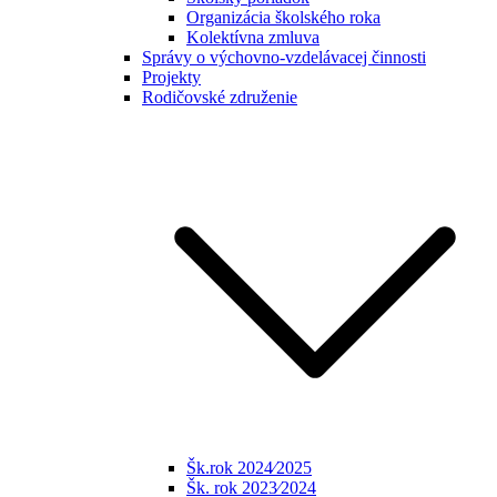
Organizácia školského roka
Kolektívna zmluva
Správy o výchovno-vzdelávacej činnosti
Projekty
Rodičovské združenie
Šk.rok 2024⁄2025
Šk. rok 2023⁄2024