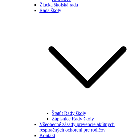
Žiacka školská rada
Rada školy
Štatút Rady školy
Zápisnice Rady školy
Všeobecné zásady prevencie akútnych
respiračných ochorení pre rodičov
Kontakt