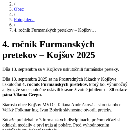
/
Obec
/
Fotogaléria
/
4. ročník Furmanských pretekov – Kojšov…
4. ročník Furmanských
pretekov – Kojšov 2025
Dňa 13. septembra sa v Kojšove uskutočnili furmánske preteky.
Dňa 13. septembra 2025 sa na Prostredných lúkach v Kojšove
uskutočnil
4. ročník Furmanských pretekov,
ktorý bol výnimočný
aj tým, že sme spoločne oslávili krásne životné jubileum –
80 rokov
pána Vilama Gregu.
Starosta obce Kojšov MVDr. Tatiana Andrašková a starosta obce
Veľký Folkmar Ing. Ivan Bobrik slávnostne otvorili preteky.
Súťaže prebiehali v 3 furmanských disciplínach, pričom víťazi si
odniesli medaily a prví traja aj poháre. Pred vyhodnotením