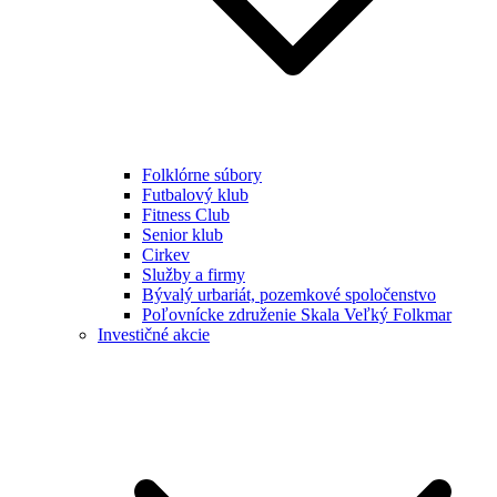
Folklórne súbory
Futbalový klub
Fitness Club
Senior klub
Cirkev
Služby a firmy
Bývalý urbariát, pozemkové spoločenstvo
Poľovnícke združenie Skala Veľký Folkmar
Investičné akcie