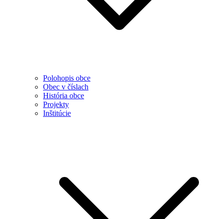
Polohopis obce
Obec v číslach
História obce
Projekty
Inštitúcie