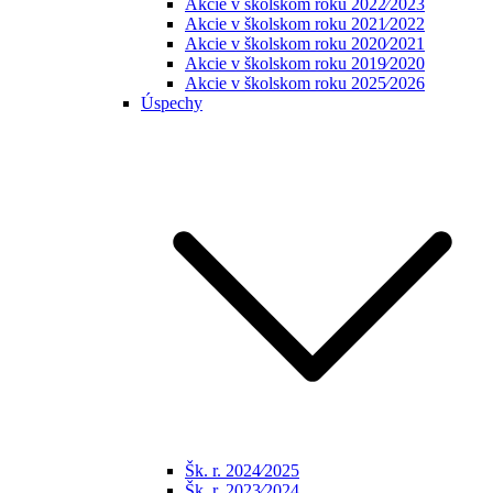
Akcie v školskom roku 2022⁄2023
Akcie v školskom roku 2021⁄2022
Akcie v školskom roku 2020⁄2021
Akcie v školskom roku 2019⁄2020
Akcie v školskom roku 2025⁄2026
Úspechy
Šk. r. 2024⁄2025
Šk. r. 2023⁄2024