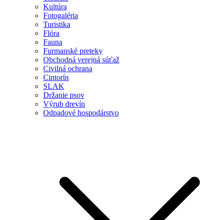
Kultúra
Fotogaléria
Turistika
Flóra
Fauna
Furmanské preteky
Obchodná verejná súťaž
Civilná ochrana
Cintorín
SLAK
Držanie psov
Výrub drevín
Odpadové hospodárstvo