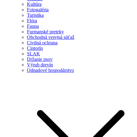
Kultúra
Fotogaléria
Turistika
Flóra
Fauna
Furmanské preteky
Obchodná verejná súťaž
Civilná ochrana
Cintorín
SLAK
Držanie psov
Výrub drevín
Odpadové hospodárstvo