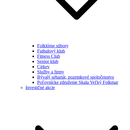
Folklórne súbory
Futbalový klub
Fitness Club
Senior klub
Cirkev
Služby a firmy
Bývalý urbariát, pozemkové spoločenstvo
Poľovnícke združenie Skala Veľký Folkmar
Investičné akcie