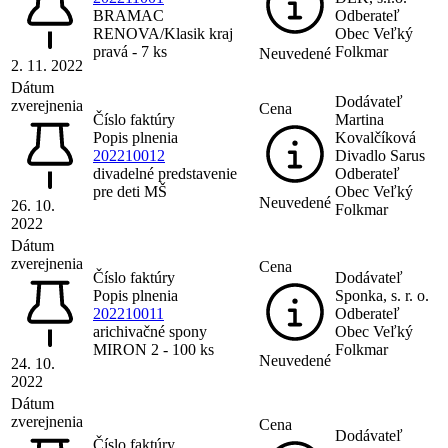
BRAMAC
Odberateľ
RENOVA/Klasik kraj
Obec Veľký
pravá - 7 ks
Folkmar
Neuvedené
2. 11. 2022
Dátum
Dodávateľ
zverejnenia
Cena
Číslo faktúry
Martina
Popis plnenia
Kovalčíková
202210012
Divadlo Sarus
divadelné predstavenie
Odberateľ
pre deti MŠ
Obec Veľký
Neuvedené
26. 10.
Folkmar
2022
Dátum
zverejnenia
Cena
Číslo faktúry
Dodávateľ
Popis plnenia
Sponka, s. r. o.
202210011
Odberateľ
arichivačné spony
Obec Veľký
MIRON 2 - 100 ks
Folkmar
Neuvedené
24. 10.
2022
Dátum
zverejnenia
Cena
Dodávateľ
Číslo faktúry