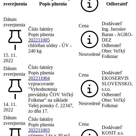
zverejnenia
Popis plnenia
Odberateľ
Dátum
Dodávateľ
zverejnenia
Cena
Číslo faktúry
Ing. Jaroslav
Popis plnenia
Baran - AGRO-
202211005
DEZ
chlórňan sódny - ÚV -
Odberateľ
240 kg
Obec Veľký
Neuvedené
15. 11.
Folkmar
2022
Číslo faktúry
Dátum
Popis plnenia
Dodávateľ
zverejnenia
Cena
202211004
EKOSERVIS
vypracovanie
SLOVENSKO,
"Vyhodnotenia
s.r.o.
prevádzky ČOV Veľký
Odberateľ
Folkmar" na základe
Obec Veľký
Neuvedené
14. 11.
Vašej ponuky č. 22347,
Folkmar
2022
zo dňa 17.
Dátum
Číslo faktúry
zverejnenia
Cena
Popis plnenia
Dodávateľ
202211003
KOSIT a.s.
výmenu 2 ks x 30 m3