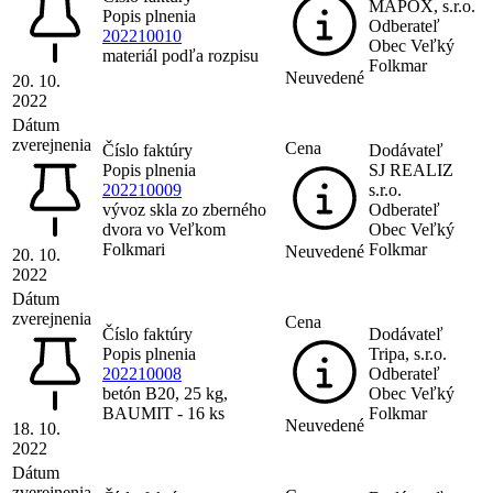
MAPOX, s.r.o.
Popis plnenia
Odberateľ
202210010
Obec Veľký
materiál podľa rozpisu
Folkmar
Neuvedené
20. 10.
2022
Dátum
zverejnenia
Cena
Číslo faktúry
Dodávateľ
Popis plnenia
SJ REALIZ
202210009
s.r.o.
vývoz skla zo zberného
Odberateľ
dvora vo Veľkom
Obec Veľký
Folkmari
Folkmar
Neuvedené
20. 10.
2022
Dátum
zverejnenia
Cena
Číslo faktúry
Dodávateľ
Popis plnenia
Tripa, s.r.o.
202210008
Odberateľ
betón B20, 25 kg,
Obec Veľký
BAUMIT - 16 ks
Folkmar
Neuvedené
18. 10.
2022
Dátum
zverejnenia