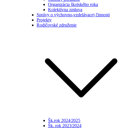
Organizácia školského roka
Kolektívna zmluva
Správy o výchovno-vzdelávacej činnosti
Projekty
Rodičovské združenie
Šk.rok 2024⁄2025
Šk. rok 2023⁄2024