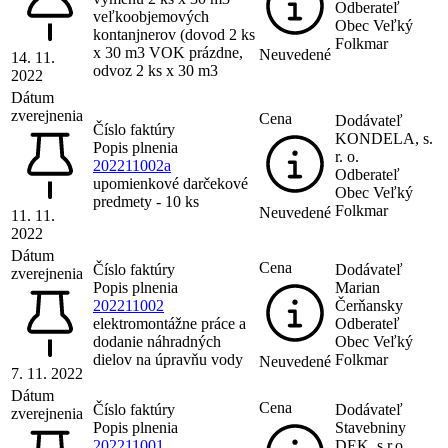
Odberateľ
veľkoobjemových
Obec Veľký
kontanjnerov (dovod 2 ks
Folkmar
x 30 m3 VOK prázdne,
Neuvedené
14. 11.
odvoz 2 ks x 30 m3
2022
Dátum
zverejnenia
Cena
Dodávateľ
Číslo faktúry
KONDELA, s.
Popis plnenia
r. o.
202211002a
Odberateľ
upomienkové darčekové
Obec Veľký
predmety - 10 ks
Folkmar
Neuvedené
11. 11.
2022
Dátum
Cena
Číslo faktúry
Dodávateľ
zverejnenia
Popis plnenia
Marian
202211002
Čerňansky
elektromontážne práce a
Odberateľ
dodanie náhradných
Obec Veľký
dielov na úpravňu vody
Folkmar
Neuvedené
7. 11. 2022
Dátum
Cena
Číslo faktúry
Dodávateľ
zverejnenia
Popis plnenia
Stavebniny
202211001
DEK, s.r.o.