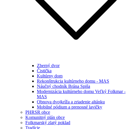
Zberný dvor
Čistička
Kultúrny dom
Rekonštrukcia kultúrneho domu - MAS
Náučný chodník Brána Spiša
Modernizácia kultúrneho domu Veľký Folkmar -
MAS
Obnova dvojkríža a zriadenie altánku
Mobilné pódium a prenosné lavičky
PHRSR obce
Komunitný plán obce
Folkmarský zlatý poklad
Tradície