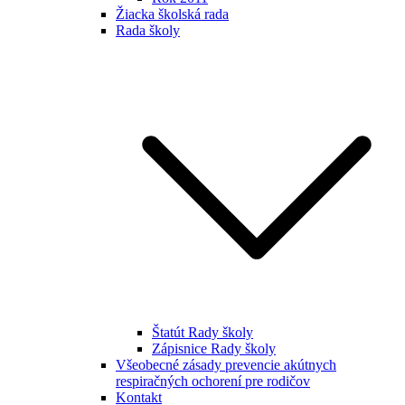
Žiacka školská rada
Rada školy
Štatút Rady školy
Zápisnice Rady školy
Všeobecné zásady prevencie akútnych
respiračných ochorení pre rodičov
Kontakt