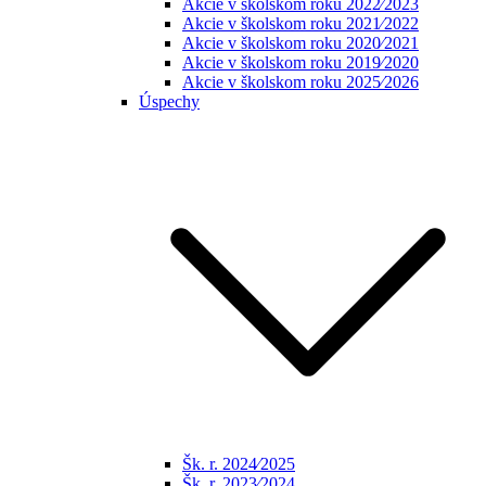
Akcie v školskom roku 2022⁄2023
Akcie v školskom roku 2021⁄2022
Akcie v školskom roku 2020⁄2021
Akcie v školskom roku 2019⁄2020
Akcie v školskom roku 2025⁄2026
Úspechy
Šk. r. 2024⁄2025
Šk. r. 2023⁄2024