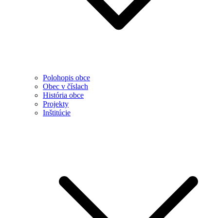
Polohopis obce
Obec v číslach
História obce
Projekty
Inštitúcie