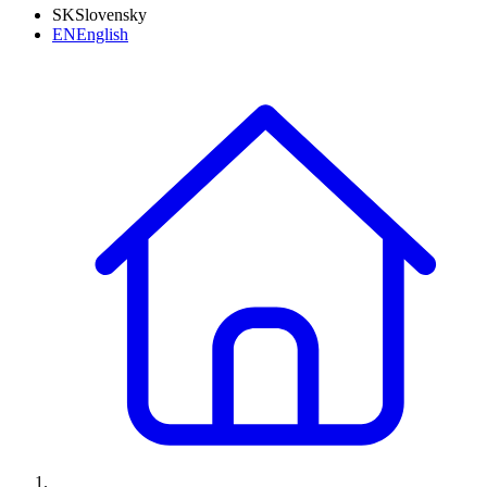
SK
Slovensky
EN
English