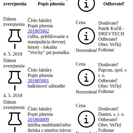
zverejnenia
Popis plnenia
Odberateľ
Dátum
Číslo faktúry
Cena
Dodávateľ
zverejnenia
Popis plnenia
Patrik Kočiš -
201805002
DREVTECH
ťažba, približovanie a
Odberateľ
manipulácia drevnej
Obec Veľký
hmoty - lokalita
Folkmar
Neuvedené
"Verchy" pri pomníku
4. 5. 2018
Dátum
Cena
Dodávateľ
zverejnenia
Číslo faktúry
Papcun, spol. s
Popis plnenia
r. o.
201805001
Odberateľ
balkónové zábradlie
Obec Veľký
Folkmar
Neuvedené
4. 5. 2018
Dátum
Cena
zverejnenia
Číslo faktúry
Dodávateľ
Popis plnenia
Darien, s. r. o.
201804009
Odberateľ
údržba multifunkčného
Obec Veľký
ihriska s umelou trávou
Folkmar