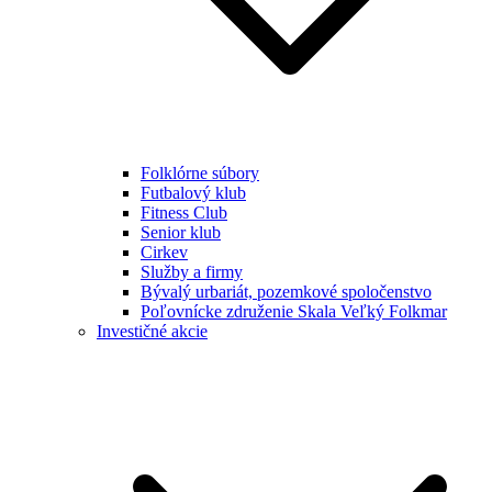
Folklórne súbory
Futbalový klub
Fitness Club
Senior klub
Cirkev
Služby a firmy
Bývalý urbariát, pozemkové spoločenstvo
Poľovnícke združenie Skala Veľký Folkmar
Investičné akcie