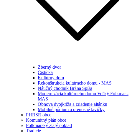
Zberný dvor
Čistička
Kultúrny dom
Rekonštrukcia kultúrneho domu - MAS
Náučný chodník Brána Spiša
Modernizácia kultúrneho domu Veľký Folkmar -
MAS
Obnova dvojkríža a zriadenie altánku
Mobilné pódium a prenosné lavičky
PHRSR obce
Komunitný plán obce
Folkmarský zlatý poklad
Tradície