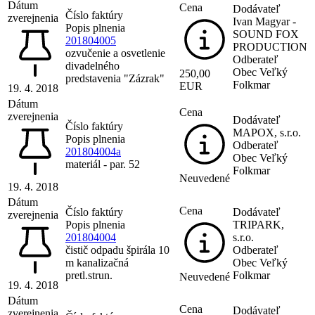
Dátum
Cena
Dodávateľ
Číslo faktúry
zverejnenia
Ivan Magyar -
Popis plnenia
SOUND FOX
201804005
PRODUCTION
ozvučenie a osvetlenie
Odberateľ
divadelného
Obec Veľký
250,00
predstavenia "Zázrak"
Folkmar
EUR
19. 4. 2018
Dátum
Cena
zverejnenia
Dodávateľ
Číslo faktúry
MAPOX, s.r.o.
Popis plnenia
Odberateľ
201804004a
Obec Veľký
materiál - par. 52
Folkmar
Neuvedené
19. 4. 2018
Dátum
Cena
Číslo faktúry
Dodávateľ
zverejnenia
Popis plnenia
TRIPARK,
201804004
s.r.o.
čistič odpadu špirála 10
Odberateľ
m kanalizačná
Obec Veľký
pretl.strun.
Folkmar
Neuvedené
19. 4. 2018
Dátum
Cena
Dodávateľ
zverejnenia