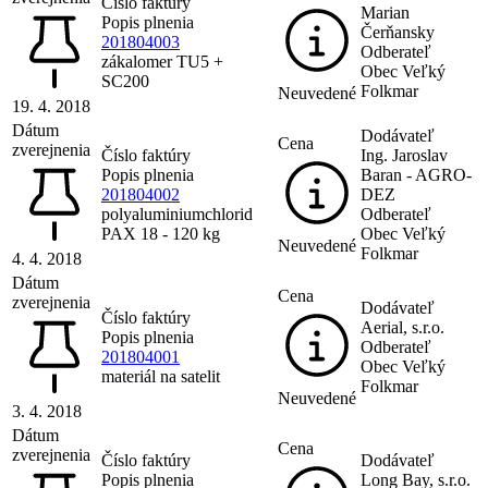
Číslo faktúry
Marian
Popis plnenia
Čerňansky
201804003
Odberateľ
zákalomer TU5 +
Obec Veľký
SC200
Folkmar
Neuvedené
19. 4. 2018
Dátum
Dodávateľ
Cena
zverejnenia
Číslo faktúry
Ing. Jaroslav
Popis plnenia
Baran - AGRO-
201804002
DEZ
polyaluminiumchlorid
Odberateľ
PAX 18 - 120 kg
Obec Veľký
Neuvedené
Folkmar
4. 4. 2018
Dátum
Cena
zverejnenia
Dodávateľ
Číslo faktúry
Aerial, s.r.o.
Popis plnenia
Odberateľ
201804001
Obec Veľký
materiál na satelit
Folkmar
Neuvedené
3. 4. 2018
Dátum
Cena
zverejnenia
Číslo faktúry
Dodávateľ
Popis plnenia
Long Bay, s.r.o.