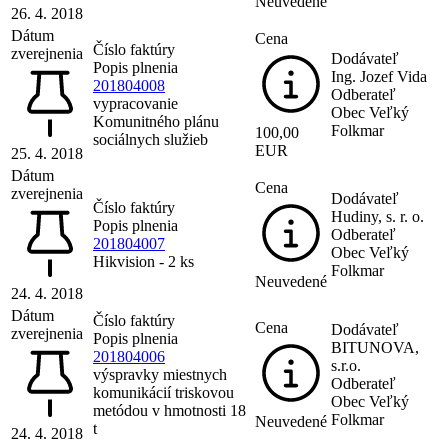
Neuvedené
26. 4. 2018
Dátum
Cena
Číslo faktúry
zverejnenia
Dodávateľ
Popis plnenia
Ing. Jozef Vida
201804008
Odberateľ
vypracovanie
Obec Veľký
Komunitného plánu
Folkmar
100,00
sociálnych služieb
EUR
25. 4. 2018
Dátum
Cena
zverejnenia
Dodávateľ
Číslo faktúry
Hudiny, s. r. o.
Popis plnenia
Odberateľ
201804007
Obec Veľký
Hikvision - 2 ks
Folkmar
Neuvedené
24. 4. 2018
Dátum
Číslo faktúry
Cena
Dodávateľ
zverejnenia
Popis plnenia
BITUNOVA,
201804006
s.r.o.
výspravky miestnych
Odberateľ
komunikácií triskovou
Obec Veľký
metódou v hmotnosti 18
Folkmar
Neuvedené
t
24. 4. 2018