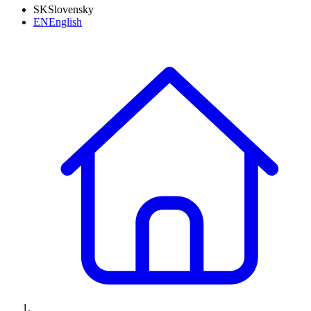
SK
Slovensky
EN
English