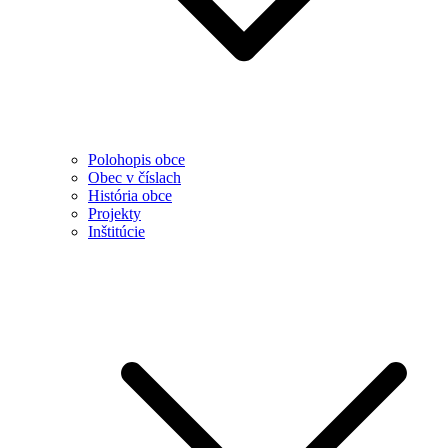
Polohopis obce
Obec v číslach
História obce
Projekty
Inštitúcie