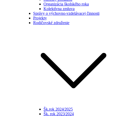
Organizácia školského roka
Kolektívna zmluva
Správy o výchovno-vzdelávacej činnosti
Projekty
Rodičovské združenie
Šk.rok 2024⁄2025
Šk. rok 2023⁄2024