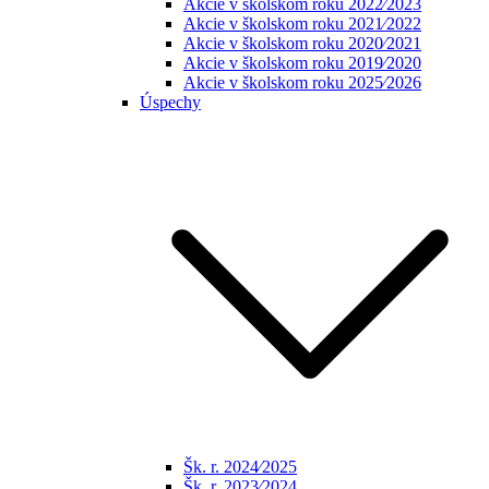
Akcie v školskom roku 2022⁄2023
Akcie v školskom roku 2021⁄2022
Akcie v školskom roku 2020⁄2021
Akcie v školskom roku 2019⁄2020
Akcie v školskom roku 2025⁄2026
Úspechy
Šk. r. 2024⁄2025
Šk. r. 2023⁄2024