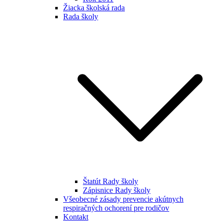
Žiacka školská rada
Rada školy
Štatút Rady školy
Zápisnice Rady školy
Všeobecné zásady prevencie akútnych
respiračných ochorení pre rodičov
Kontakt