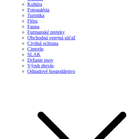
Kultúra
Fotogaléria
Turistika
Flóra
Fauna
Furmanské preteky
Obchodná verejná súťaž
Civilná ochrana
Cintorín
SLAK
Držanie psov
Výrub drevín
Odpadové hospodárstvo