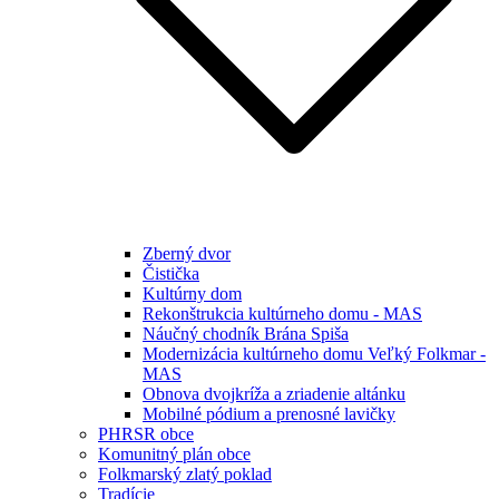
Zberný dvor
Čistička
Kultúrny dom
Rekonštrukcia kultúrneho domu - MAS
Náučný chodník Brána Spiša
Modernizácia kultúrneho domu Veľký Folkmar -
MAS
Obnova dvojkríža a zriadenie altánku
Mobilné pódium a prenosné lavičky
PHRSR obce
Komunitný plán obce
Folkmarský zlatý poklad
Tradície