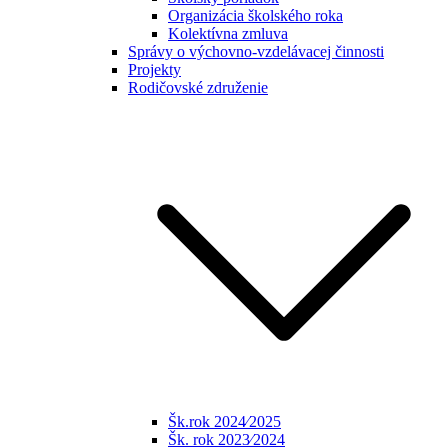
Organizácia školského roka
Kolektívna zmluva
Správy o výchovno-vzdelávacej činnosti
Projekty
Rodičovské združenie
Šk.rok 2024⁄2025
Šk. rok 2023⁄2024