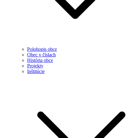
Polohopis obce
Obec v číslach
História obce
Projekty
Inštitúcie