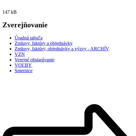
147 kB
Zverejňovanie
Úradná tabuľa
Zmluvy, faktúry a objednávky
Zmluvy, faktúry, objednávky a výzvy - ARCHÍV
VZN
Verejné obstarávanie
VOĽBY
Smernice