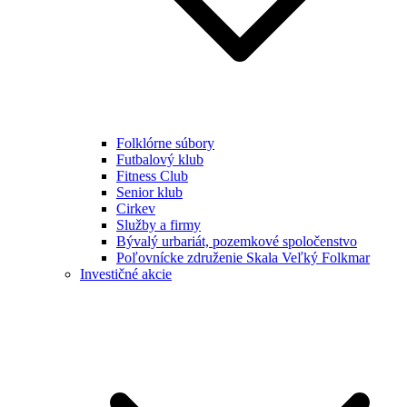
Folklórne súbory
Futbalový klub
Fitness Club
Senior klub
Cirkev
Služby a firmy
Bývalý urbariát, pozemkové spoločenstvo
Poľovnícke združenie Skala Veľký Folkmar
Investičné akcie