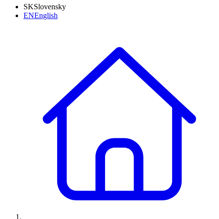
SK
Slovensky
EN
English