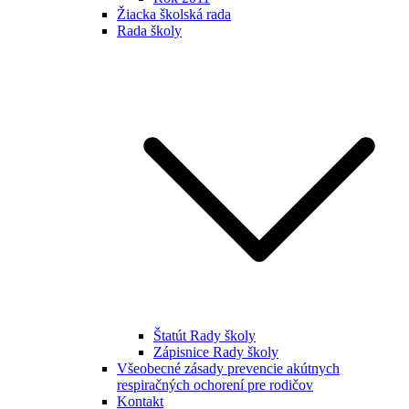
Žiacka školská rada
Rada školy
Štatút Rady školy
Zápisnice Rady školy
Všeobecné zásady prevencie akútnych
respiračných ochorení pre rodičov
Kontakt