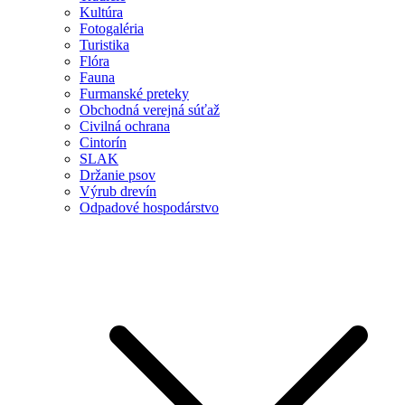
Kultúra
Fotogaléria
Turistika
Flóra
Fauna
Furmanské preteky
Obchodná verejná súťaž
Civilná ochrana
Cintorín
SLAK
Držanie psov
Výrub drevín
Odpadové hospodárstvo