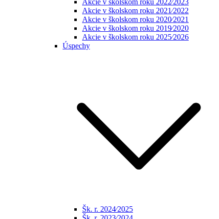
Akcie v školskom roku 2022⁄2023
Akcie v školskom roku 2021⁄2022
Akcie v školskom roku 2020⁄2021
Akcie v školskom roku 2019⁄2020
Akcie v školskom roku 2025⁄2026
Úspechy
Šk. r. 2024⁄2025
Šk. r. 2023⁄2024