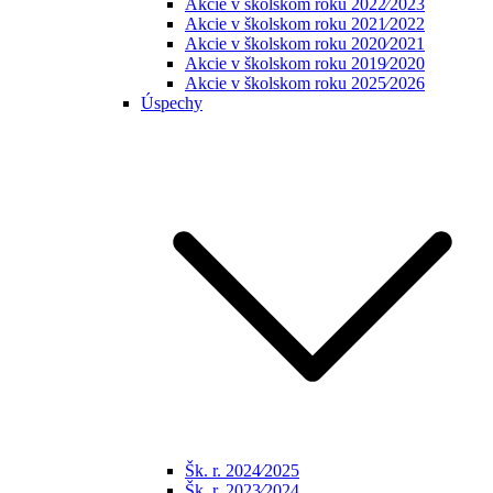
Akcie v školskom roku 2022⁄2023
Akcie v školskom roku 2021⁄2022
Akcie v školskom roku 2020⁄2021
Akcie v školskom roku 2019⁄2020
Akcie v školskom roku 2025⁄2026
Úspechy
Šk. r. 2024⁄2025
Šk. r. 2023⁄2024