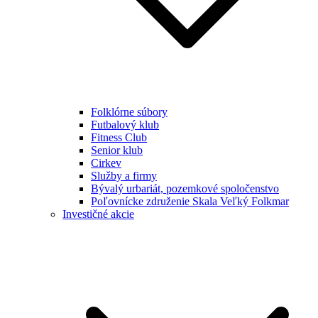
Folklórne súbory
Futbalový klub
Fitness Club
Senior klub
Cirkev
Služby a firmy
Bývalý urbariát, pozemkové spoločenstvo
Poľovnícke združenie Skala Veľký Folkmar
Investičné akcie