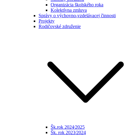
Organizácia školského roka
Kolektívna zmluva
Správy o výchovno-vzdelávacej činnosti
Projekty
Rodičovské združenie
Šk.rok 2024⁄2025
Šk. rok 2023⁄2024