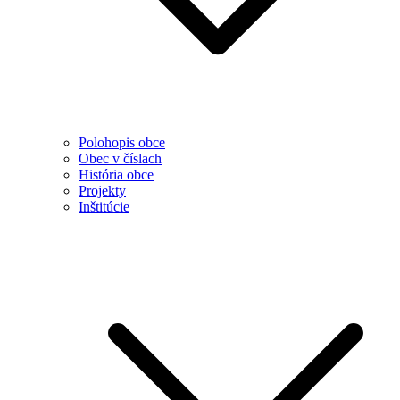
Polohopis obce
Obec v číslach
História obce
Projekty
Inštitúcie