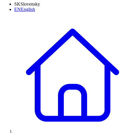
SK
Slovensky
EN
English