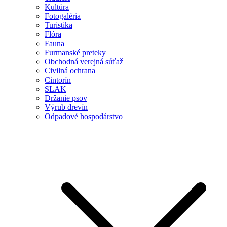
Kultúra
Fotogaléria
Turistika
Flóra
Fauna
Furmanské preteky
Obchodná verejná súťaž
Civilná ochrana
Cintorín
SLAK
Držanie psov
Výrub drevín
Odpadové hospodárstvo