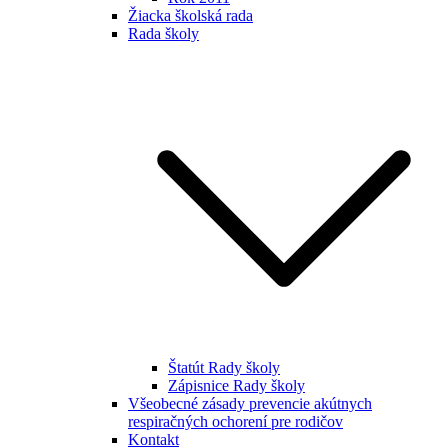
Žiacka školská rada
Rada školy
Štatút Rady školy
Zápisnice Rady školy
Všeobecné zásady prevencie akútnych
respiračných ochorení pre rodičov
Kontakt