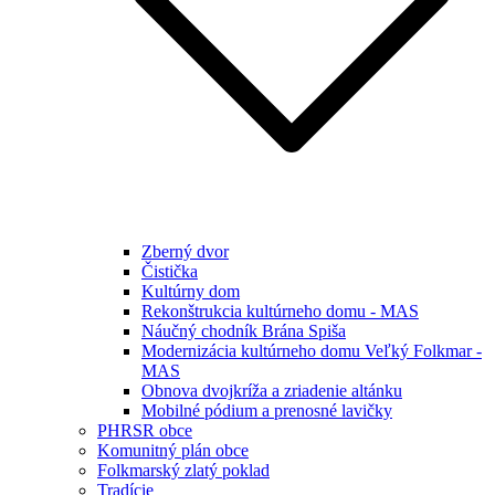
Zberný dvor
Čistička
Kultúrny dom
Rekonštrukcia kultúrneho domu - MAS
Náučný chodník Brána Spiša
Modernizácia kultúrneho domu Veľký Folkmar -
MAS
Obnova dvojkríža a zriadenie altánku
Mobilné pódium a prenosné lavičky
PHRSR obce
Komunitný plán obce
Folkmarský zlatý poklad
Tradície