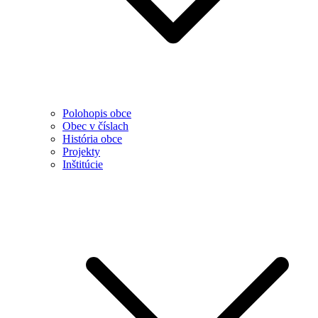
Polohopis obce
Obec v číslach
História obce
Projekty
Inštitúcie