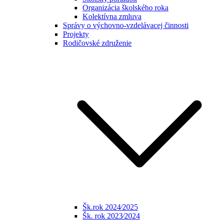
Organizácia školského roka
Kolektívna zmluva
Správy o výchovno-vzdelávacej činnosti
Projekty
Rodičovské združenie
Šk.rok 2024⁄2025
Šk. rok 2023⁄2024