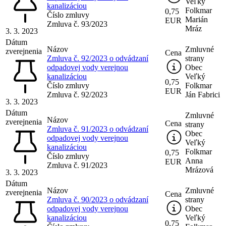
Veľký
kanalizáciou
Folkmar
0,75
Číslo zmluvy
Marián
EUR
Zmluva č. 93/2023
Mráz
3. 3. 2023
Dátum
Názov
Zmluvné
zverejnenia
Cena
Zmluva č. 92/2023 o odvádzaní
strany
odpadovej vody verejnou
Obec
kanalizáciou
Veľký
0,75
Číslo zmluvy
Folkmar
EUR
Zmluva č. 92/2023
Ján Fabrici
3. 3. 2023
Dátum
Zmluvné
Názov
zverejnenia
Cena
strany
Zmluva č. 91/2023 o odvádzaní
Obec
odpadovej vody verejnou
Veľký
kanalizáciou
Folkmar
0,75
Číslo zmluvy
Anna
EUR
Zmluva č. 91/2023
Mrázová
3. 3. 2023
Dátum
Názov
Zmluvné
zverejnenia
Cena
Zmluva č. 90/2023 o odvádzaní
strany
odpadovej vody verejnou
Obec
kanalizáciou
Veľký
0,75