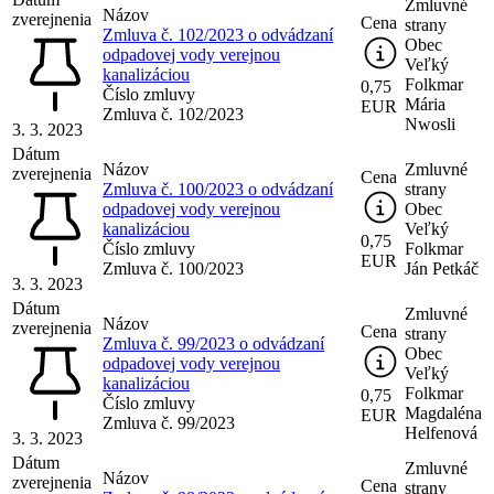
Zmluvné
Názov
zverejnenia
Cena
strany
Zmluva č. 102/2023 o odvádzaní
Obec
odpadovej vody verejnou
Veľký
kanalizáciou
Folkmar
0,75
Číslo zmluvy
Mária
EUR
Zmluva č. 102/2023
Nwosli
3. 3. 2023
Dátum
Názov
Zmluvné
zverejnenia
Cena
Zmluva č. 100/2023 o odvádzaní
strany
odpadovej vody verejnou
Obec
kanalizáciou
Veľký
0,75
Číslo zmluvy
Folkmar
EUR
Zmluva č. 100/2023
Ján Petkáč
3. 3. 2023
Dátum
Zmluvné
Názov
zverejnenia
Cena
strany
Zmluva č. 99/2023 o odvádzaní
Obec
odpadovej vody verejnou
Veľký
kanalizáciou
Folkmar
0,75
Číslo zmluvy
Magdaléna
EUR
Zmluva č. 99/2023
Helfenová
3. 3. 2023
Dátum
Zmluvné
Názov
zverejnenia
Cena
strany