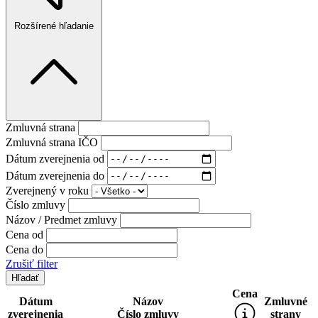
Rozšírené hľadanie
Zmluvná strana
Zmluvná strana IČO
Dátum zverejnenia od
Dátum zverejnenia do
Zverejnený v roku
Číslo zmluvy
Názov / Predmet zmluvy
Cena od
Cena do
Zrušiť filter
Cena
Dátum
Názov
Zmluvné
zverejnenia
Číslo zmluvy
strany