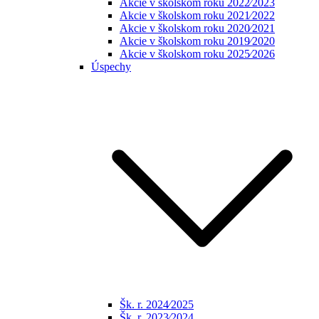
Akcie v školskom roku 2022⁄2023
Akcie v školskom roku 2021⁄2022
Akcie v školskom roku 2020⁄2021
Akcie v školskom roku 2019⁄2020
Akcie v školskom roku 2025⁄2026
Úspechy
Šk. r. 2024⁄2025
Šk. r. 2023⁄2024