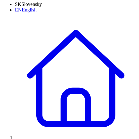
SK
Slovensky
EN
English