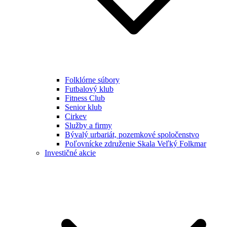
Folklórne súbory
Futbalový klub
Fitness Club
Senior klub
Cirkev
Služby a firmy
Bývalý urbariát, pozemkové spoločenstvo
Poľovnícke združenie Skala Veľký Folkmar
Investičné akcie