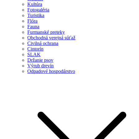
Kultúra
Fotogaléria
Turistika
Flóra
Fauna
Furmanské preteky
Obchodná verejná súťaž
Civilná ochrana
Cintorín
SLAK
Držanie psov
Výrub drevín
Odpadové hospodárstvo