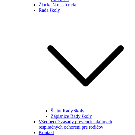
Žiacka školská rada
Rada školy
Štatút Rady školy
Zápisnice Rady školy
Všeobecné zásady prevencie akútnych
respiračných ochorení pre rodičov
Kontakt