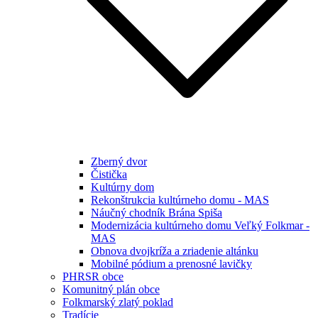
Zberný dvor
Čistička
Kultúrny dom
Rekonštrukcia kultúrneho domu - MAS
Náučný chodník Brána Spiša
Modernizácia kultúrneho domu Veľký Folkmar -
MAS
Obnova dvojkríža a zriadenie altánku
Mobilné pódium a prenosné lavičky
PHRSR obce
Komunitný plán obce
Folkmarský zlatý poklad
Tradície