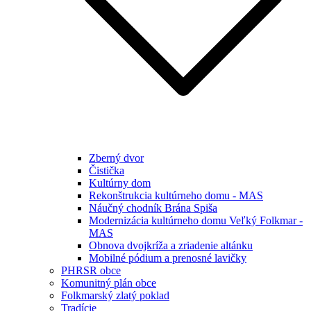
Zberný dvor
Čistička
Kultúrny dom
Rekonštrukcia kultúrneho domu - MAS
Náučný chodník Brána Spiša
Modernizácia kultúrneho domu Veľký Folkmar -
MAS
Obnova dvojkríža a zriadenie altánku
Mobilné pódium a prenosné lavičky
PHRSR obce
Komunitný plán obce
Folkmarský zlatý poklad
Tradície