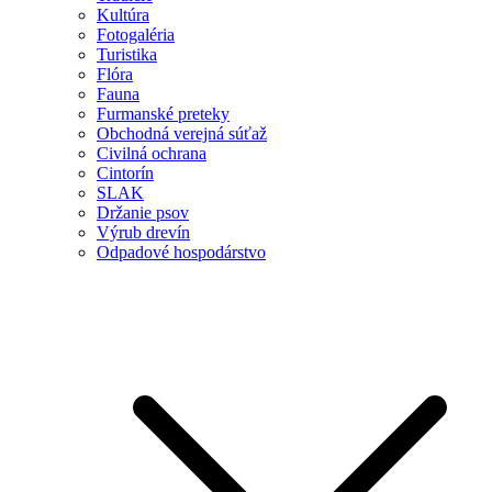
Kultúra
Fotogaléria
Turistika
Flóra
Fauna
Furmanské preteky
Obchodná verejná súťaž
Civilná ochrana
Cintorín
SLAK
Držanie psov
Výrub drevín
Odpadové hospodárstvo