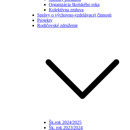
Organizácia školského roka
Kolektívna zmluva
Správy o výchovno-vzdelávacej činnosti
Projekty
Rodičovské združenie
Šk.rok 2024⁄2025
Šk. rok 2023⁄2024