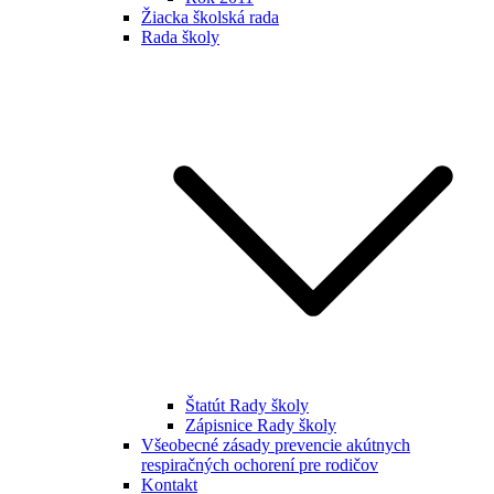
Žiacka školská rada
Rada školy
Štatút Rady školy
Zápisnice Rady školy
Všeobecné zásady prevencie akútnych
respiračných ochorení pre rodičov
Kontakt