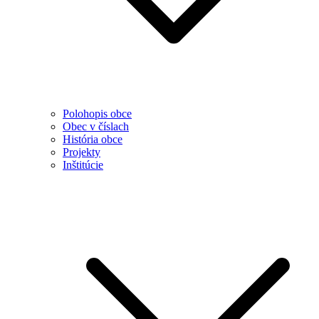
Polohopis obce
Obec v číslach
História obce
Projekty
Inštitúcie