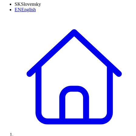
SK
Slovensky
EN
English