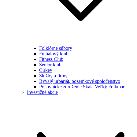
Folklórne súbory
Futbalový klub
Fitness Club
Senior klub
Cirkev
Služby a firmy
Bývalý urbariát, pozemkové spoločenstvo
Poľovnícke združenie Skala Veľký Folkmar
Investičné akcie