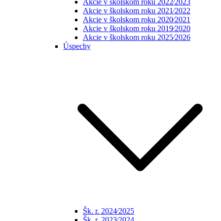
Akcie v školskom roku 2022⁄2023
Akcie v školskom roku 2021⁄2022
Akcie v školskom roku 2020⁄2021
Akcie v školskom roku 2019⁄2020
Akcie v školskom roku 2025⁄2026
Úspechy
Šk. r. 2024⁄2025
Šk. r. 2023⁄2024