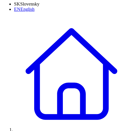
SK
Slovensky
EN
English