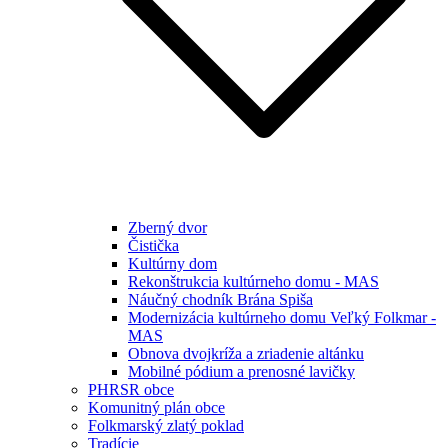
Zberný dvor
Čistička
Kultúrny dom
Rekonštrukcia kultúrneho domu - MAS
Náučný chodník Brána Spiša
Modernizácia kultúrneho domu Veľký Folkmar -
MAS
Obnova dvojkríža a zriadenie altánku
Mobilné pódium a prenosné lavičky
PHRSR obce
Komunitný plán obce
Folkmarský zlatý poklad
Tradície