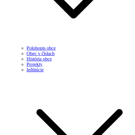
Polohopis obce
Obec v číslach
História obce
Projekty
Inštitúcie