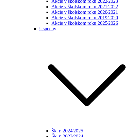
Akcie v školskom roku 2022⁄2023
Akcie v školskom roku 2021⁄2022
Akcie v školskom roku 2020⁄2021
Akcie v školskom roku 2019⁄2020
Akcie v školskom roku 2025⁄2026
Úspechy
Šk. r. 2024⁄2025
Šk. r. 2023⁄2024