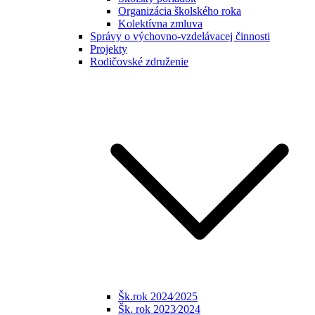
Organizácia školského roka
Kolektívna zmluva
Správy o výchovno-vzdelávacej činnosti
Projekty
Rodičovské združenie
Šk.rok 2024⁄2025
Šk. rok 2023⁄2024