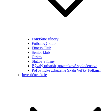
Folklórne súbory
Futbalový klub
Fitness Club
Senior klub
Cirkev
Služby a firmy
Bývalý urbariát, pozemkové spoločenstvo
Poľovnícke združenie Skala Veľký Folkmar
Investičné akcie