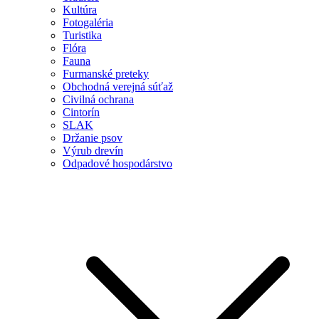
Kultúra
Fotogaléria
Turistika
Flóra
Fauna
Furmanské preteky
Obchodná verejná súťaž
Civilná ochrana
Cintorín
SLAK
Držanie psov
Výrub drevín
Odpadové hospodárstvo