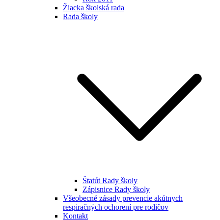
Žiacka školská rada
Rada školy
Štatút Rady školy
Zápisnice Rady školy
Všeobecné zásady prevencie akútnych
respiračných ochorení pre rodičov
Kontakt