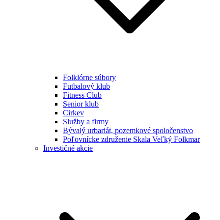
Folklórne súbory
Futbalový klub
Fitness Club
Senior klub
Cirkev
Služby a firmy
Bývalý urbariát, pozemkové spoločenstvo
Poľovnícke združenie Skala Veľký Folkmar
Investičné akcie