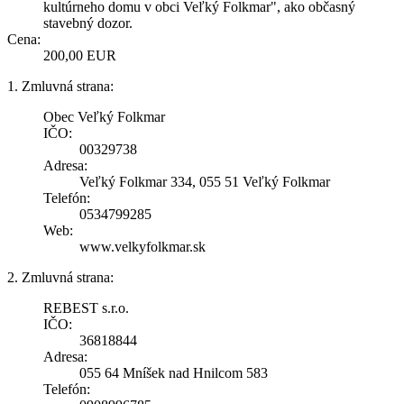
kultúrneho domu v obci Veľký Folkmar", ako občasný
stavebný dozor.
Cena:
200,00 EUR
1. Zmluvná strana:
Obec Veľký Folkmar
IČO:
00329738
Adresa:
Veľký Folkmar 334, 055 51 Veľký Folkmar
Telefón:
0534799285
Web:
www.velkyfolkmar.sk
2. Zmluvná strana:
REBEST s.r.o.
IČO:
36818844
Adresa:
055 64 Mníšek nad Hnilcom 583
Telefón: