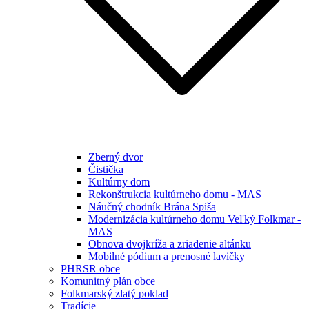
Zberný dvor
Čistička
Kultúrny dom
Rekonštrukcia kultúrneho domu - MAS
Náučný chodník Brána Spiša
Modernizácia kultúrneho domu Veľký Folkmar -
MAS
Obnova dvojkríža a zriadenie altánku
Mobilné pódium a prenosné lavičky
PHRSR obce
Komunitný plán obce
Folkmarský zlatý poklad
Tradície