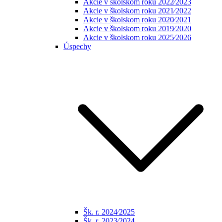
Akcie v školskom roku 2022⁄2023
Akcie v školskom roku 2021⁄2022
Akcie v školskom roku 2020⁄2021
Akcie v školskom roku 2019⁄2020
Akcie v školskom roku 2025⁄2026
Úspechy
Šk. r. 2024⁄2025
Šk. r. 2023⁄2024