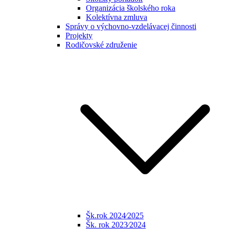
Organizácia školského roka
Kolektívna zmluva
Správy o výchovno-vzdelávacej činnosti
Projekty
Rodičovské združenie
Šk.rok 2024⁄2025
Šk. rok 2023⁄2024