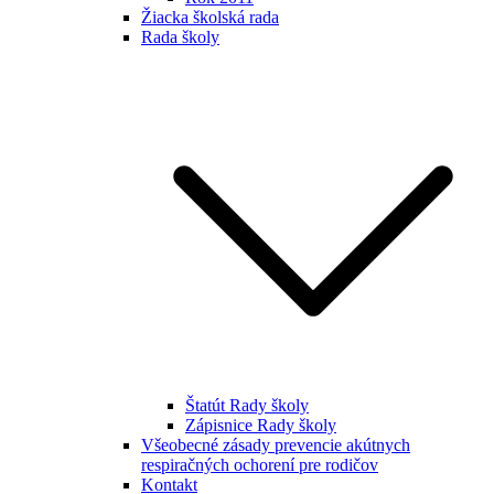
Žiacka školská rada
Rada školy
Štatút Rady školy
Zápisnice Rady školy
Všeobecné zásady prevencie akútnych
respiračných ochorení pre rodičov
Kontakt