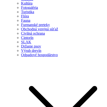
Kultúra
Fotogaléria
Turistika
Flóra
Fauna
Furmanské preteky
Obchodná verejná súťaž
Civilná ochrana
Cintorín
SLAK
Držanie psov
Výrub drevín
Odpadové hospodárstvo