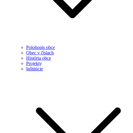
Polohopis obce
Obec v číslach
História obce
Projekty
Inštitúcie