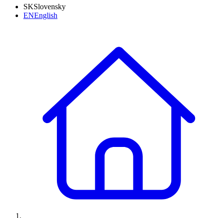
SK
Slovensky
EN
English