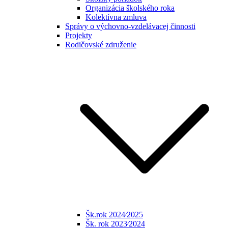
Organizácia školského roka
Kolektívna zmluva
Správy o výchovno-vzdelávacej činnosti
Projekty
Rodičovské združenie
Šk.rok 2024⁄2025
Šk. rok 2023⁄2024