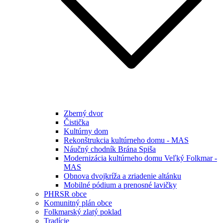
Zberný dvor
Čistička
Kultúrny dom
Rekonštrukcia kultúrneho domu - MAS
Náučný chodník Brána Spiša
Modernizácia kultúrneho domu Veľký Folkmar -
MAS
Obnova dvojkríža a zriadenie altánku
Mobilné pódium a prenosné lavičky
PHRSR obce
Komunitný plán obce
Folkmarský zlatý poklad
Tradície