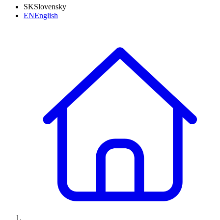
SK
Slovensky
EN
English