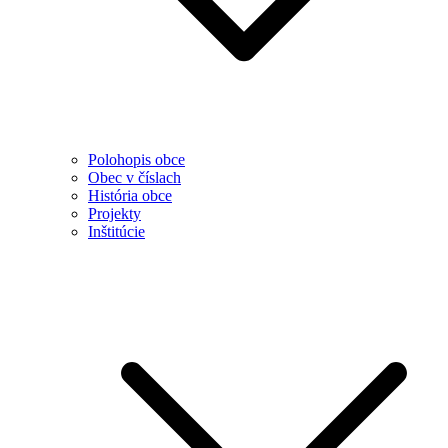
Polohopis obce
Obec v číslach
História obce
Projekty
Inštitúcie