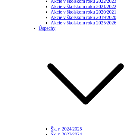
Akcie v školskom roku 2022⁄2023
Akcie v školskom roku 2021⁄2022
Akcie v školskom roku 2020⁄2021
Akcie v školskom roku 2019⁄2020
Akcie v školskom roku 2025⁄2026
Úspechy
Šk. r. 2024⁄2025
Šk. r. 2023⁄2024