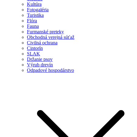
Kultúra
Fotogaléria
Turistika
Flóra
Fauna
Furmanské preteky
Obchodná verejná súťaž
Civilná ochrana
Cintorín
SLAK
Držanie psov
Výrub drevín
Odpadové hospodárstvo