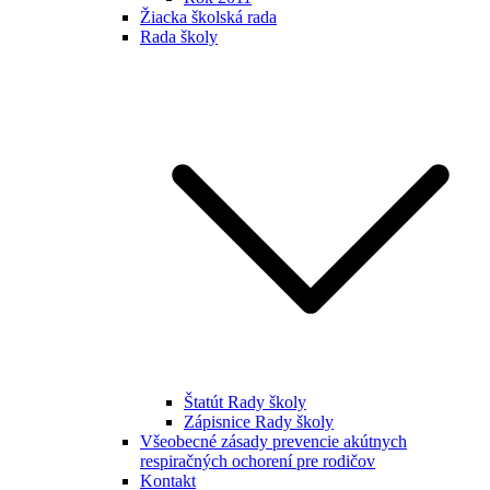
Žiacka školská rada
Rada školy
Štatút Rady školy
Zápisnice Rady školy
Všeobecné zásady prevencie akútnych
respiračných ochorení pre rodičov
Kontakt