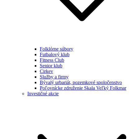
Folklórne súbory
Futbalový klub
Fitness Club
Senior klub
Cirkev
Služby a firmy
Bývalý urbariát, pozemkové spoločenstvo
Poľovnícke združenie Skala Veľký Folkmar
Investičné akcie