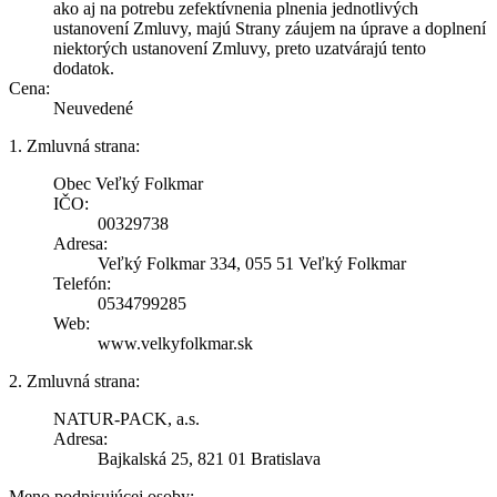
ako aj na potrebu zefektívnenia plnenia jednotlivých
ustanovení Zmluvy, majú Strany záujem na úprave a doplnení
niektorých ustanovení Zmluvy, preto uzatvárajú tento
dodatok.
Cena:
Neuvedené
1. Zmluvná strana:
Obec Veľký Folkmar
IČO:
00329738
Adresa:
Veľký Folkmar 334, 055 51 Veľký Folkmar
Telefón:
0534799285
Web:
www.velkyfolkmar.sk
2. Zmluvná strana:
NATUR-PACK, a.s.
Adresa:
Bajkalská 25, 821 01 Bratislava
Meno podpisujúcej osoby: