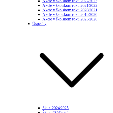
Akcie v školskom roku 2022⁄2023
Akcie v školskom roku 2021⁄2022
Akcie v školskom roku 2020⁄2021
Akcie v školskom roku 2019⁄2020
Akcie v školskom roku 2025⁄2026
Úspechy
Šk. r. 2024⁄2025
Šk. r. 2023⁄2024