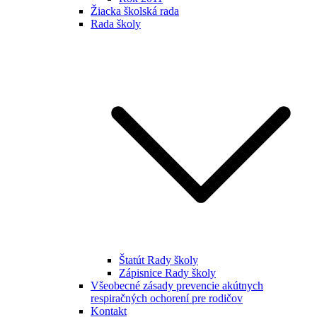
Žiacka školská rada
Rada školy
Štatút Rady školy
Zápisnice Rady školy
Všeobecné zásady prevencie akútnych
respiračných ochorení pre rodičov
Kontakt