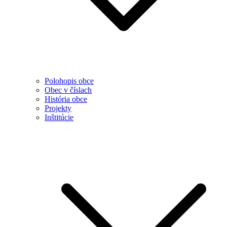
Polohopis obce
Obec v číslach
História obce
Projekty
Inštitúcie