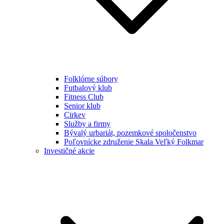
Folklórne súbory
Futbalový klub
Fitness Club
Senior klub
Cirkev
Služby a firmy
Bývalý urbariát, pozemkové spoločenstvo
Poľovnícke združenie Skala Veľký Folkmar
Investičné akcie