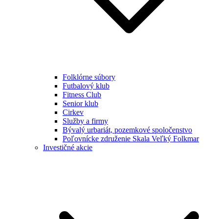
Folklórne súbory
Futbalový klub
Fitness Club
Senior klub
Cirkev
Služby a firmy
Bývalý urbariát, pozemkové spoločenstvo
Poľovnícke združenie Skala Veľký Folkmar
Investičné akcie