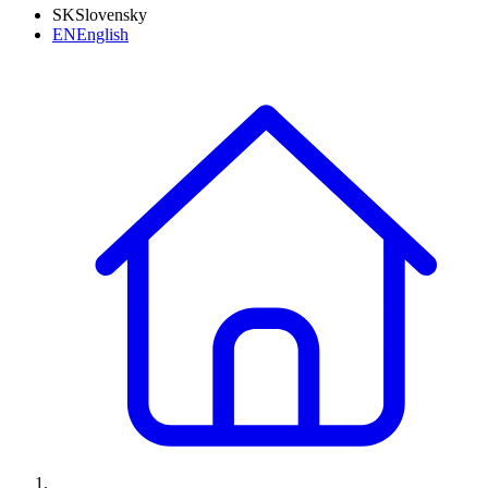
SK
Slovensky
EN
English