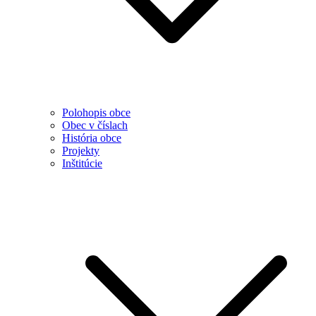
Polohopis obce
Obec v číslach
História obce
Projekty
Inštitúcie