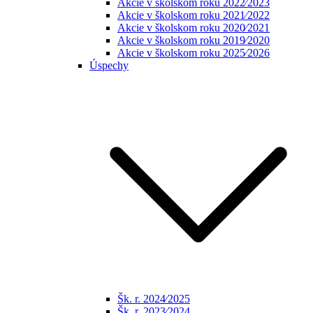
Akcie v školskom roku 2022⁄2023
Akcie v školskom roku 2021⁄2022
Akcie v školskom roku 2020⁄2021
Akcie v školskom roku 2019⁄2020
Akcie v školskom roku 2025⁄2026
Úspechy
Šk. r. 2024⁄2025
Šk. r. 2023⁄2024