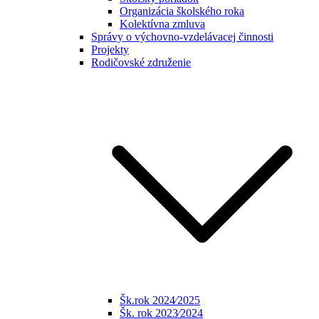
Organizácia školského roka
Kolektívna zmluva
Správy o výchovno-vzdelávacej činnosti
Projekty
Rodičovské združenie
Šk.rok 2024⁄2025
Šk. rok 2023⁄2024