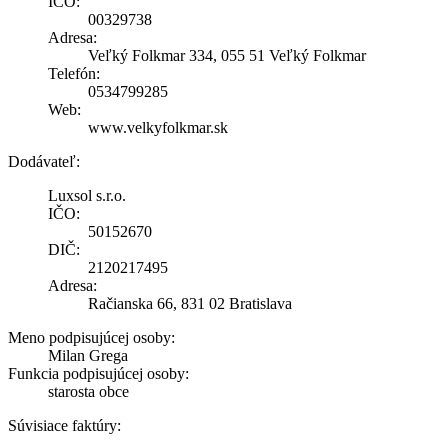
IČO:
00329738
Adresa:
Veľký Folkmar 334, 055 51 Veľký Folkmar
Telefón:
0534799285
Web:
www.velkyfolkmar.sk
Dodávateľ:
Luxsol s.r.o.
IČO:
50152670
DIČ:
2120217495
Adresa:
Račianska 66, 831 02 Bratislava
Meno podpisujúcej osoby:
Milan Grega
Funkcia podpisujúcej osoby:
starosta obce
Súvisiace faktúry: