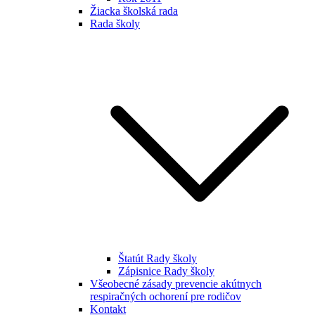
Žiacka školská rada
Rada školy
Štatút Rady školy
Zápisnice Rady školy
Všeobecné zásady prevencie akútnych
respiračných ochorení pre rodičov
Kontakt