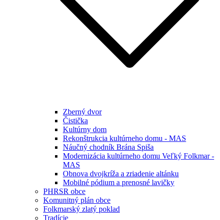
Zberný dvor
Čistička
Kultúrny dom
Rekonštrukcia kultúrneho domu - MAS
Náučný chodník Brána Spiša
Modernizácia kultúrneho domu Veľký Folkmar -
MAS
Obnova dvojkríža a zriadenie altánku
Mobilné pódium a prenosné lavičky
PHRSR obce
Komunitný plán obce
Folkmarský zlatý poklad
Tradície