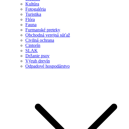
Kultúra
Fotogaléria
Turistika
Flóra
Fauna
Furmanské preteky
Obchodná verejná súťaž
Civilná ochrana
Cintorín
SLAK
Držanie psov
Výrub drevín
Odpadové hospodárstvo