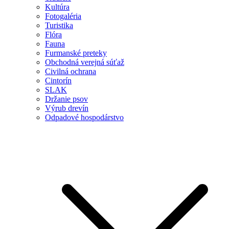
Kultúra
Fotogaléria
Turistika
Flóra
Fauna
Furmanské preteky
Obchodná verejná súťaž
Civilná ochrana
Cintorín
SLAK
Držanie psov
Výrub drevín
Odpadové hospodárstvo