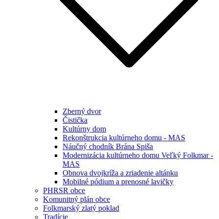
Zberný dvor
Čistička
Kultúrny dom
Rekonštrukcia kultúrneho domu - MAS
Náučný chodník Brána Spiša
Modernizácia kultúrneho domu Veľký Folkmar -
MAS
Obnova dvojkríža a zriadenie altánku
Mobilné pódium a prenosné lavičky
PHRSR obce
Komunitný plán obce
Folkmarský zlatý poklad
Tradície