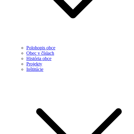
Polohopis obce
Obec v číslach
História obce
Projekty
Inštitúcie