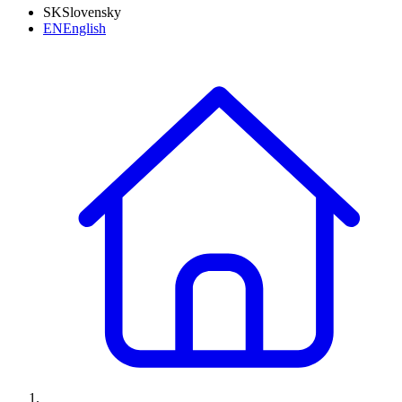
SK
Slovensky
EN
English