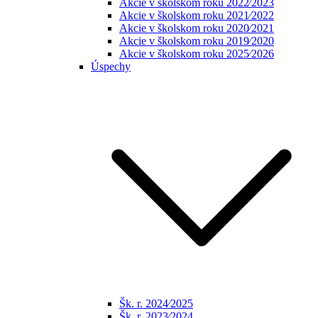
Akcie v školskom roku 2022⁄2023
Akcie v školskom roku 2021⁄2022
Akcie v školskom roku 2020⁄2021
Akcie v školskom roku 2019⁄2020
Akcie v školskom roku 2025⁄2026
Úspechy
Šk. r. 2024⁄2025
Šk. r. 2023⁄2024