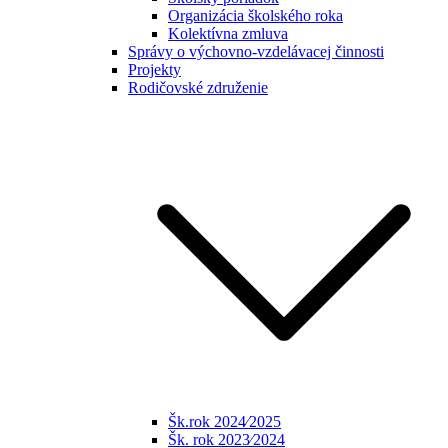
Organizácia školského roka
Kolektívna zmluva
Správy o výchovno-vzdelávacej činnosti
Projekty
Rodičovské združenie
Šk.rok 2024⁄2025
Šk. rok 2023⁄2024