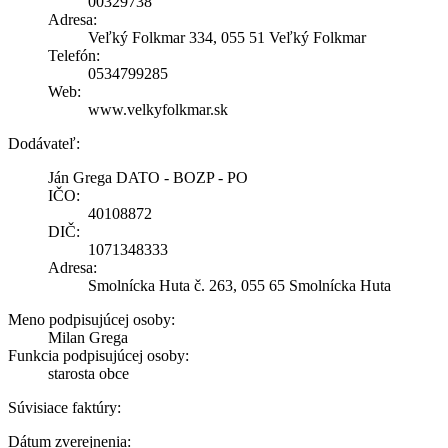
00329738
Adresa:
Veľký Folkmar 334, 055 51 Veľký Folkmar
Telefón:
0534799285
Web:
www.velkyfolkmar.sk
Dodávateľ:
Ján Grega DATO - BOZP - PO
IČO:
40108872
DIČ:
1071348333
Adresa:
Smolnícka Huta č. 263, 055 65 Smolnícka Huta
Meno podpisujúcej osoby:
Milan Grega
Funkcia podpisujúcej osoby:
starosta obce
Súvisiace faktúry:
Dátum zverejnenia: