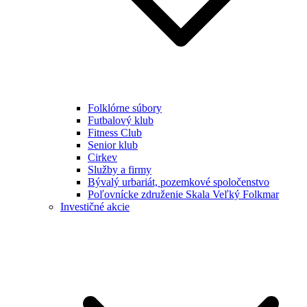
Folklórne súbory
Futbalový klub
Fitness Club
Senior klub
Cirkev
Služby a firmy
Bývalý urbariát, pozemkové spoločenstvo
Poľovnícke združenie Skala Veľký Folkmar
Investičné akcie