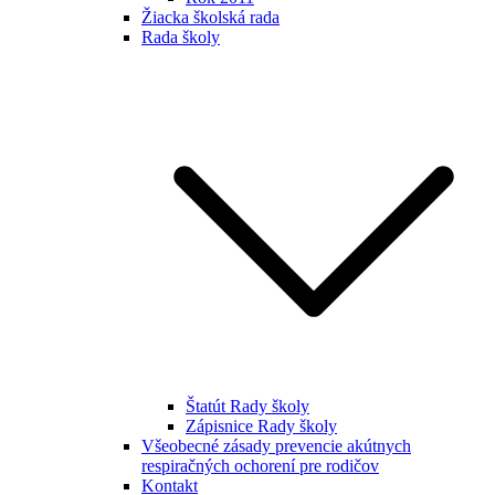
Žiacka školská rada
Rada školy
Štatút Rady školy
Zápisnice Rady školy
Všeobecné zásady prevencie akútnych
respiračných ochorení pre rodičov
Kontakt