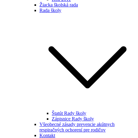
Žiacka školská rada
Rada školy
Štatút Rady školy
Zápisnice Rady školy
Všeobecné zásady prevencie akútnych
respiračných ochorení pre rodičov
Kontakt