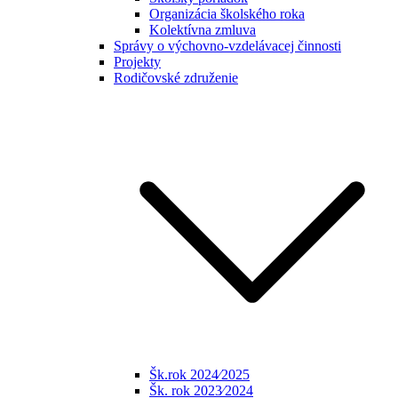
Organizácia školského roka
Kolektívna zmluva
Správy o výchovno-vzdelávacej činnosti
Projekty
Rodičovské združenie
Šk.rok 2024⁄2025
Šk. rok 2023⁄2024