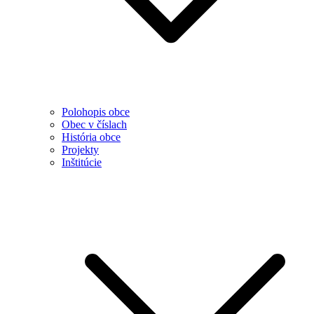
Polohopis obce
Obec v číslach
História obce
Projekty
Inštitúcie