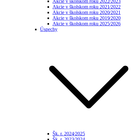
Akcie v školskom roku 2022⁄2023
Akcie v školskom roku 2021⁄2022
Akcie v školskom roku 2020⁄2021
Akcie v školskom roku 2019⁄2020
Akcie v školskom roku 2025⁄2026
Úspechy
Šk. r. 2024⁄2025
Šk. r. 2023⁄2024