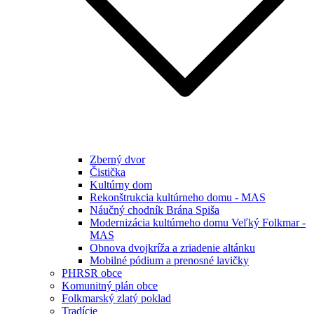
Zberný dvor
Čistička
Kultúrny dom
Rekonštrukcia kultúrneho domu - MAS
Náučný chodník Brána Spiša
Modernizácia kultúrneho domu Veľký Folkmar -
MAS
Obnova dvojkríža a zriadenie altánku
Mobilné pódium a prenosné lavičky
PHRSR obce
Komunitný plán obce
Folkmarský zlatý poklad
Tradície