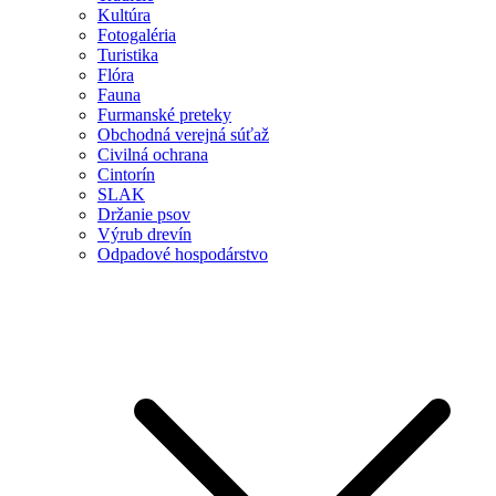
Kultúra
Fotogaléria
Turistika
Flóra
Fauna
Furmanské preteky
Obchodná verejná súťaž
Civilná ochrana
Cintorín
SLAK
Držanie psov
Výrub drevín
Odpadové hospodárstvo