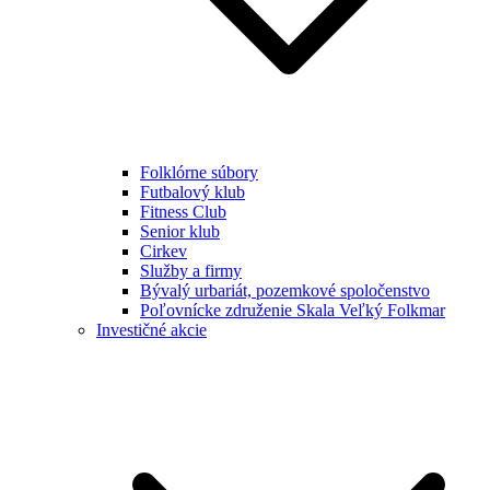
Folklórne súbory
Futbalový klub
Fitness Club
Senior klub
Cirkev
Služby a firmy
Bývalý urbariát, pozemkové spoločenstvo
Poľovnícke združenie Skala Veľký Folkmar
Investičné akcie