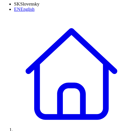
SK
Slovensky
EN
English