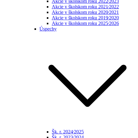
Akcie v školskom roku 2022⁄2023
Akcie v školskom roku 2021⁄2022
Akcie v školskom roku 2020⁄2021
Akcie v školskom roku 2019⁄2020
Akcie v školskom roku 2025⁄2026
Úspechy
Šk. r. 2024⁄2025
Šk. r. 2023⁄2024