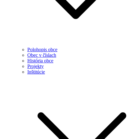
Polohopis obce
Obec v číslach
História obce
Projekty
Inštitúcie