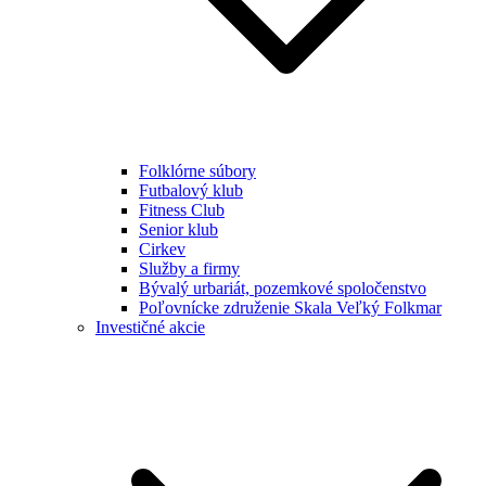
Folklórne súbory
Futbalový klub
Fitness Club
Senior klub
Cirkev
Služby a firmy
Bývalý urbariát, pozemkové spoločenstvo
Poľovnícke združenie Skala Veľký Folkmar
Investičné akcie