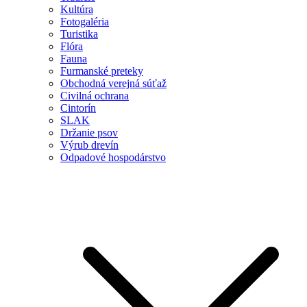
Kultúra
Fotogaléria
Turistika
Flóra
Fauna
Furmanské preteky
Obchodná verejná súťaž
Civilná ochrana
Cintorín
SLAK
Držanie psov
Výrub drevín
Odpadové hospodárstvo