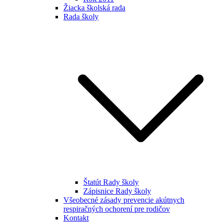
Žiacka školská rada
Rada školy
Štatút Rady školy
Zápisnice Rady školy
Všeobecné zásady prevencie akútnych
respiračných ochorení pre rodičov
Kontakt