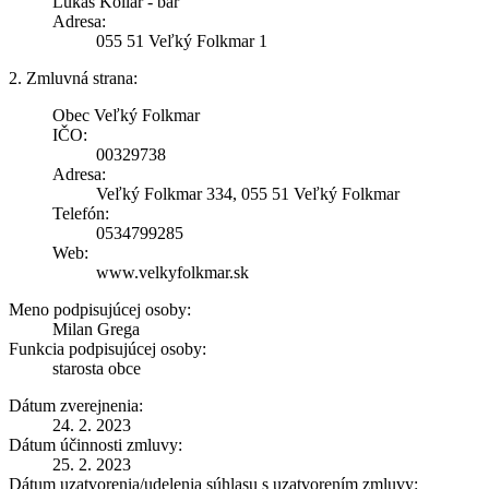
Lukáš Kollár - bar
Adresa:
055 51 Veľký Folkmar 1
2. Zmluvná strana:
Obec Veľký Folkmar
IČO:
00329738
Adresa:
Veľký Folkmar 334, 055 51 Veľký Folkmar
Telefón:
0534799285
Web:
www.velkyfolkmar.sk
Meno podpisujúcej osoby:
Milan Grega
Funkcia podpisujúcej osoby:
starosta obce
Dátum zverejnenia:
24. 2. 2023
Dátum účinnosti zmluvy:
25. 2. 2023
Dátum uzatvorenia/udelenia súhlasu s uzatvorením zmluvy: