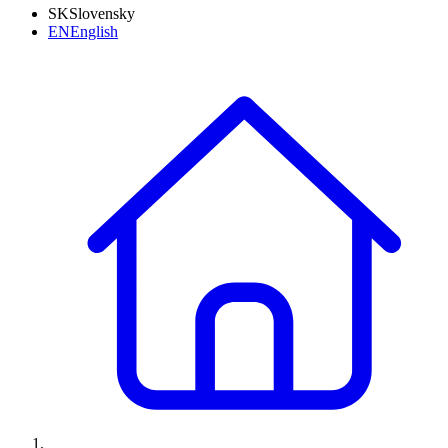
SK
Slovensky
EN
English