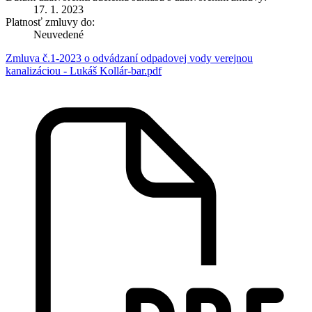
17. 1. 2023
Platnosť zmluvy do:
Neuvedené
Zmluva č.1-2023 o odvádzaní odpadovej vody verejnou
kanalizáciou - Lukáš Kollár-bar.pdf