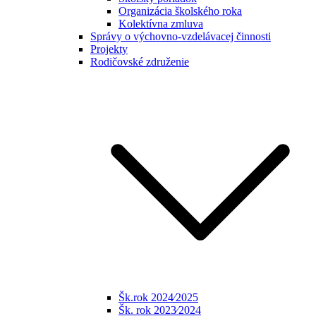
Organizácia školského roka
Kolektívna zmluva
Správy o výchovno-vzdelávacej činnosti
Projekty
Rodičovské združenie
Šk.rok 2024⁄2025
Šk. rok 2023⁄2024