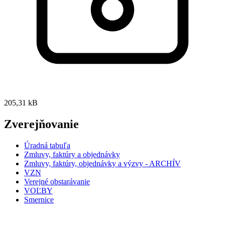
205,31 kB
Zverejňovanie
Úradná tabuľa
Zmluvy, faktúry a objednávky
Zmluvy, faktúry, objednávky a výzvy - ARCHÍV
VZN
Verejné obstarávanie
VOĽBY
Smernice