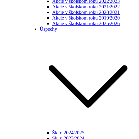
Akcie v školskom roku 2022⁄2023
Akcie v školskom roku 2021⁄2022
Akcie v školskom roku 2020⁄2021
Akcie v školskom roku 2019⁄2020
Akcie v školskom roku 2025⁄2026
Úspechy
Šk. r. 2024⁄2025
Šk. r. 2023⁄2024