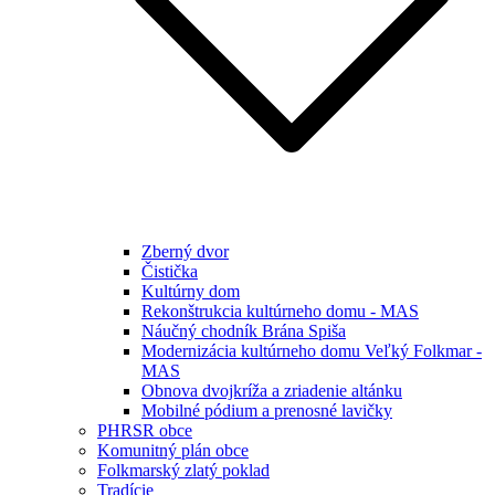
Zberný dvor
Čistička
Kultúrny dom
Rekonštrukcia kultúrneho domu - MAS
Náučný chodník Brána Spiša
Modernizácia kultúrneho domu Veľký Folkmar -
MAS
Obnova dvojkríža a zriadenie altánku
Mobilné pódium a prenosné lavičky
PHRSR obce
Komunitný plán obce
Folkmarský zlatý poklad
Tradície