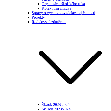
Organizácia školského roka
Kolektívna zmluva
Správy o výchovno-vzdelávacej činnosti
Projekty
Rodičovské združenie
Šk.rok 2024⁄2025
Šk. rok 2023⁄2024