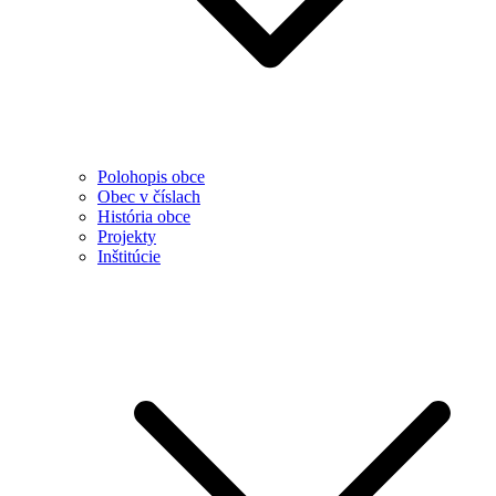
Polohopis obce
Obec v číslach
História obce
Projekty
Inštitúcie