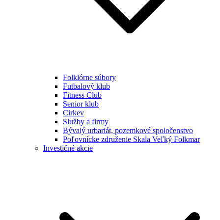
Folklórne súbory
Futbalový klub
Fitness Club
Senior klub
Cirkev
Služby a firmy
Bývalý urbariát, pozemkové spoločenstvo
Poľovnícke združenie Skala Veľký Folkmar
Investičné akcie