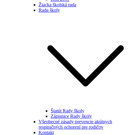
Žiacka školská rada
Rada školy
Štatút Rady školy
Zápisnice Rady školy
Všeobecné zásady prevencie akútnych
respiračných ochorení pre rodičov
Kontakt