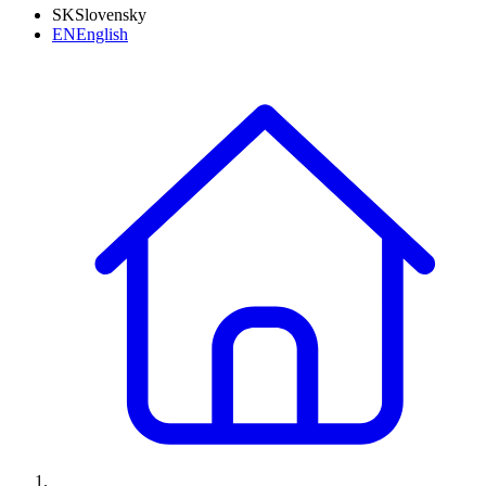
SK
Slovensky
EN
English