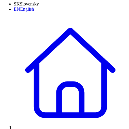
SK
Slovensky
EN
English