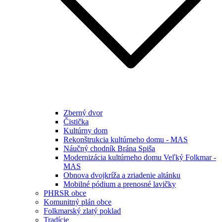
Zberný dvor
Čistička
Kultúrny dom
Rekonštrukcia kultúrneho domu - MAS
Náučný chodník Brána Spiša
Modernizácia kultúrneho domu Veľký Folkmar -
MAS
Obnova dvojkríža a zriadenie altánku
Mobilné pódium a prenosné lavičky
PHRSR obce
Komunitný plán obce
Folkmarský zlatý poklad
Tradície