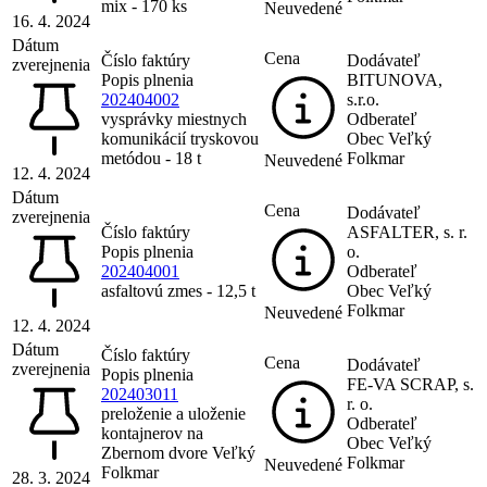
mix - 170 ks
Neuvedené
16. 4. 2024
Dátum
Cena
Číslo faktúry
Dodávateľ
zverejnenia
Popis plnenia
BITUNOVA,
202404002
s.r.o.
vysprávky miestnych
Odberateľ
komunikácií tryskovou
Obec Veľký
metódou - 18 t
Folkmar
Neuvedené
12. 4. 2024
Dátum
Cena
Dodávateľ
zverejnenia
Číslo faktúry
ASFALTER, s. r.
Popis plnenia
o.
202404001
Odberateľ
asfaltovú zmes - 12,5 t
Obec Veľký
Folkmar
Neuvedené
12. 4. 2024
Dátum
Číslo faktúry
Cena
Dodávateľ
zverejnenia
Popis plnenia
FE-VA SCRAP, s.
202403011
r. o.
preloženie a uloženie
Odberateľ
kontajnerov na
Obec Veľký
Zbernom dvore Veľký
Folkmar
Neuvedené
Folkmar
28. 3. 2024