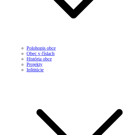
Polohopis obce
Obec v číslach
História obce
Projekty
Inštitúcie