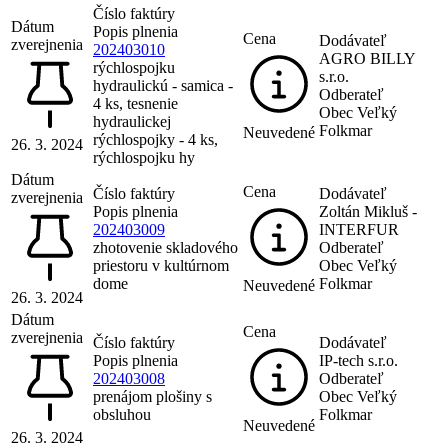
Číslo faktúry
Dátum
Popis plnenia
Cena
Dodávateľ
zverejnenia
202403010
AGRO BILLY
rýchlospojku
s.r.o.
hydraulickú - samica -
Odberateľ
4 ks, tesnenie
Obec Veľký
hydraulickej
Folkmar
Neuvedené
rýchlospojky - 4 ks,
26. 3. 2024
rýchlospojku hy
Dátum
Cena
Číslo faktúry
Dodávateľ
zverejnenia
Popis plnenia
Zoltán Mikluš -
202403009
INTERFUR
zhotovenie skladového
Odberateľ
priestoru v kultúrnom
Obec Veľký
dome
Folkmar
Neuvedené
26. 3. 2024
Dátum
Cena
zverejnenia
Číslo faktúry
Dodávateľ
Popis plnenia
IP-tech s.r.o.
202403008
Odberateľ
prenájom plošiny s
Obec Veľký
obsluhou
Folkmar
Neuvedené
26. 3. 2024