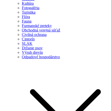
Kultúra
Fotogaléria
Turistika
Flóra
Fauna
Furmanské preteky
Obchodná verejná súťaž
Civilná ochrana
Cintorín
SLAK
Držanie psov
Výrub drevín
Odpadové hospodárstvo