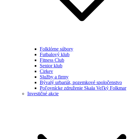
Folklórne súbory
Futbalový klub
Fitness Club
Senior klub
Cirkev
Služby a firmy
Bývalý urbariát, pozemkové spoločenstvo
Poľovnícke združenie Skala Veľký Folkmar
Investičné akcie