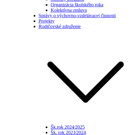
Organizácia školského roka
Kolektívna zmluva
Správy o výchovno-vzdelávacej činnosti
Projekty
Rodičovské združenie
Šk.rok 2024⁄2025
Šk. rok 2023⁄2024