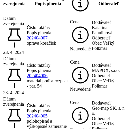
zverejnenia
Popis plnenia
Odberateľ
Dátum
Cena
Dodávateľ
zverejnenia
Číslo faktúry
Katarína
Popis plnenia
Panulinová
202404007
Odberateľ
oprava kosačiek
Obec Veľký
Folkmar
Neuvedené
23. 4. 2024
Dátum
Cena
zverejnenia
Číslo faktúry
Dodávateľ
Popis plnenia
MAPOX, s.r.o.
202404006
Odberateľ
materiál podľa rozpisu
Obec Veľký
- par. 54
Folkmar
Neuvedené
23. 4. 2024
Dátum
Cena
Dodávateľ
zverejnenia
Číslo faktúry
Geo-map SK, s. r.
Popis plnenia
o.
202404005
Odberateľ
polohopisné a
Obec Veľký
výškopisné zameranie
Folkmar