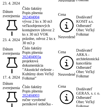
Neuvedené
23. 4. 2024
Číslo faktúry
Dátum
Popis plnenia
Cena
zverejnenia
202404004
Dodávateľ
vývoz 2 ks x 30 m3
KOSIT a.s.
veľkoobjemových
Odberateľ
kontajnerov (dovoz 2
Obec Veľký
ks x 30 m3 VOK
Folkmar
Neuvedené
prázdne, odvoz 2 ks x
23. 4. 2024
30 m3 p
Číslo faktúry
Dátum
Dodávateľ
Cena
Popis plnenia
zverejnenia
ARKA -
202404003a
architektonická
projektová
kancelária
dokumentácia
Odberateľ
"Akustické riešenie -
Obec Veľký
Kultúrny dom Veľký
Neuvedené
Folkmar
17. 4. 2024
Folkmar"
Dátum
Cena
Číslo faktúry
zverejnenia
Dodávateľ
Popis plnenia
GERAS, s. r. o.
202404003
Odberateľ
ručne vyrobené
Obec Veľký
perníkové srdiečka -
Folkmar