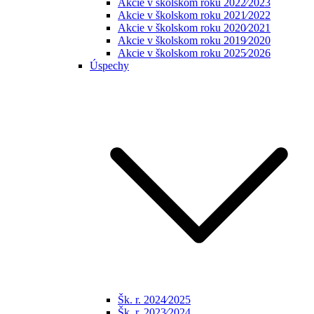
Akcie v školskom roku 2022⁄2023
Akcie v školskom roku 2021⁄2022
Akcie v školskom roku 2020⁄2021
Akcie v školskom roku 2019⁄2020
Akcie v školskom roku 2025⁄2026
Úspechy
Šk. r. 2024⁄2025
Šk. r. 2023⁄2024