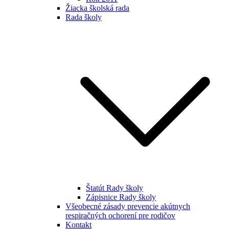
Žiacka školská rada
Rada školy
Štatút Rady školy
Zápisnice Rady školy
Všeobecné zásady prevencie akútnych
respiračných ochorení pre rodičov
Kontakt