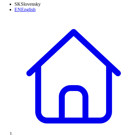
SK
Slovensky
EN
English