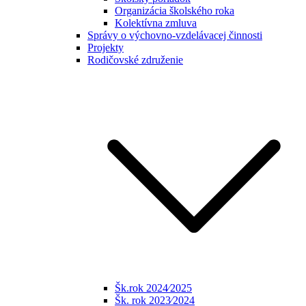
Organizácia školského roka
Kolektívna zmluva
Správy o výchovno-vzdelávacej činnosti
Projekty
Rodičovské združenie
Šk.rok 2024⁄2025
Šk. rok 2023⁄2024