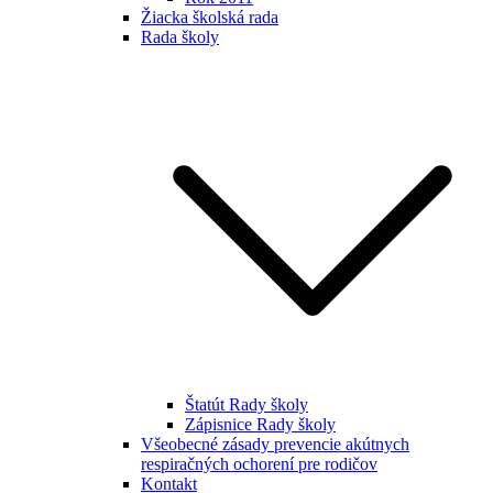
Žiacka školská rada
Rada školy
Štatút Rady školy
Zápisnice Rady školy
Všeobecné zásady prevencie akútnych
respiračných ochorení pre rodičov
Kontakt