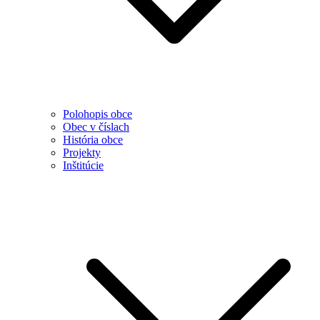
Polohopis obce
Obec v číslach
História obce
Projekty
Inštitúcie