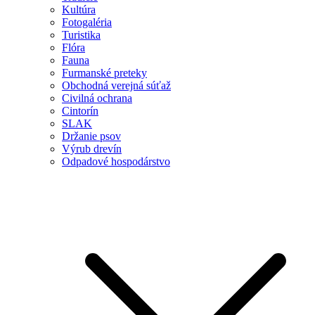
Kultúra
Fotogaléria
Turistika
Flóra
Fauna
Furmanské preteky
Obchodná verejná súťaž
Civilná ochrana
Cintorín
SLAK
Držanie psov
Výrub drevín
Odpadové hospodárstvo