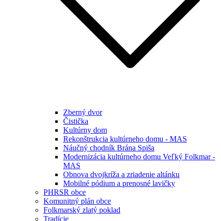
Zberný dvor
Čistička
Kultúrny dom
Rekonštrukcia kultúrneho domu - MAS
Náučný chodník Brána Spiša
Modernizácia kultúrneho domu Veľký Folkmar -
MAS
Obnova dvojkríža a zriadenie altánku
Mobilné pódium a prenosné lavičky
PHRSR obce
Komunitný plán obce
Folkmarský zlatý poklad
Tradície