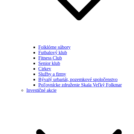
Folklórne súbory
Futbalový klub
Fitness Club
Senior klub
Cirkev
Služby a firmy
Bývalý urbariát, pozemkové spoločenstvo
Poľovnícke združenie Skala Veľký Folkmar
Investičné akcie