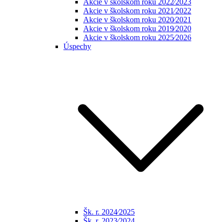
Akcie v školskom roku 2022⁄2023
Akcie v školskom roku 2021⁄2022
Akcie v školskom roku 2020⁄2021
Akcie v školskom roku 2019⁄2020
Akcie v školskom roku 2025⁄2026
Úspechy
Šk. r. 2024⁄2025
Šk. r. 2023⁄2024