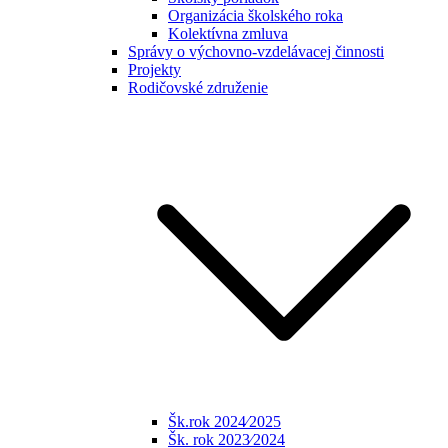
Organizácia školského roka
Kolektívna zmluva
Správy o výchovno-vzdelávacej činnosti
Projekty
Rodičovské združenie
Šk.rok 2024⁄2025
Šk. rok 2023⁄2024