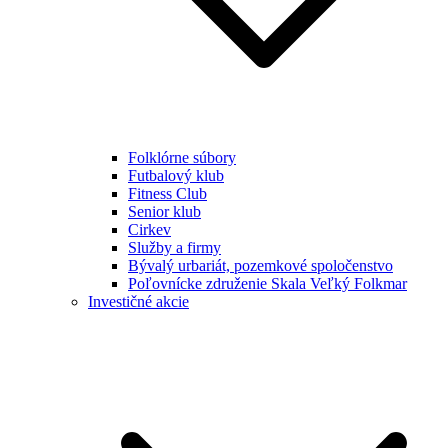
Folklórne súbory
Futbalový klub
Fitness Club
Senior klub
Cirkev
Služby a firmy
Bývalý urbariát, pozemkové spoločenstvo
Poľovnícke združenie Skala Veľký Folkmar
Investičné akcie