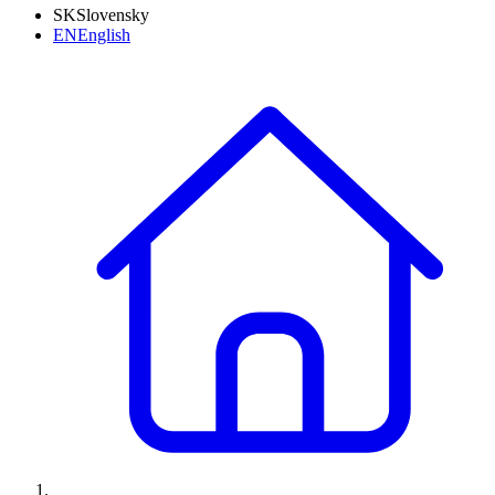
SK
Slovensky
EN
English