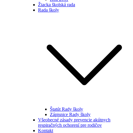
Žiacka školská rada
Rada školy
Štatút Rady školy
Zápisnice Rady školy
Všeobecné zásady prevencie akútnych
respiračných ochorení pre rodičov
Kontakt