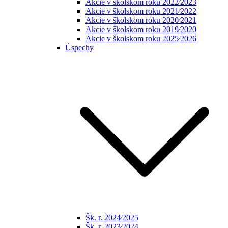
Akcie v školskom roku 2022⁄2023
Akcie v školskom roku 2021⁄2022
Akcie v školskom roku 2020⁄2021
Akcie v školskom roku 2019⁄2020
Akcie v školskom roku 2025⁄2026
Úspechy
Šk. r. 2024⁄2025
Šk. r. 2023⁄2024