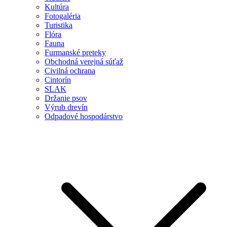
Kultúra
Fotogaléria
Turistika
Flóra
Fauna
Furmanské preteky
Obchodná verejná súťaž
Civilná ochrana
Cintorín
SLAK
Držanie psov
Výrub drevín
Odpadové hospodárstvo