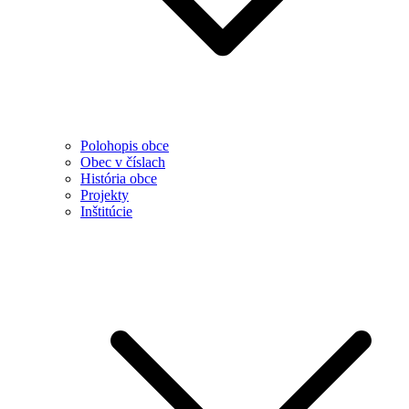
Polohopis obce
Obec v číslach
História obce
Projekty
Inštitúcie