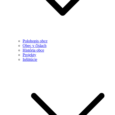
Polohopis obce
Obec v číslach
História obce
Projekty
Inštitúcie