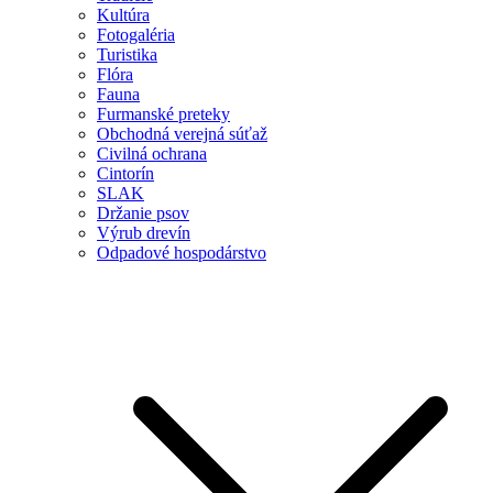
Kultúra
Fotogaléria
Turistika
Flóra
Fauna
Furmanské preteky
Obchodná verejná súťaž
Civilná ochrana
Cintorín
SLAK
Držanie psov
Výrub drevín
Odpadové hospodárstvo