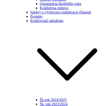
Organizácia školského roka
Kolektívna zmluva
Správy o výchovno-vzdelávacej činnosti
Projekty
Rodičovské združenie
Šk.rok 2024⁄2025
Šk. rok 2023⁄2024