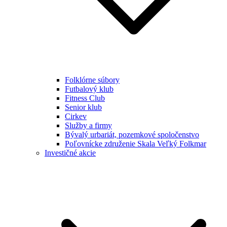
Folklórne súbory
Futbalový klub
Fitness Club
Senior klub
Cirkev
Služby a firmy
Bývalý urbariát, pozemkové spoločenstvo
Poľovnícke združenie Skala Veľký Folkmar
Investičné akcie