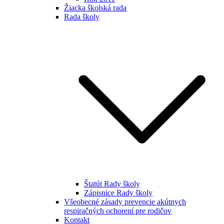
Žiacka školská rada
Rada školy
Štatút Rady školy
Zápisnice Rady školy
Všeobecné zásady prevencie akútnych
respiračných ochorení pre rodičov
Kontakt