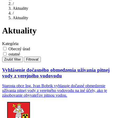
/
Aktuality
/
Aktuality
Aktuality
Kategória
Obecný úrad
ostatné
Zrušiť filter
Filtrovať
Vyhlásenie dočasného obmedzenia užívania pitnej
vody z verejného vodovodu
Starosta obce Ing. Ivan Bobrik vyhlasuje dočasné obmedzenie
užívania pitnej vody z verejného vodovodu na iné účely, ako je
zásobovanie obyvateľov pitnou vodou.