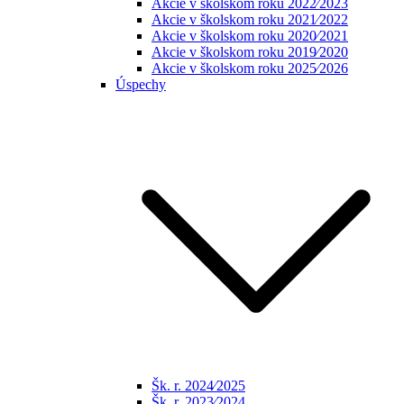
Akcie v školskom roku 2022⁄2023
Akcie v školskom roku 2021⁄2022
Akcie v školskom roku 2020⁄2021
Akcie v školskom roku 2019⁄2020
Akcie v školskom roku 2025⁄2026
Úspechy
Šk. r. 2024⁄2025
Šk. r. 2023⁄2024