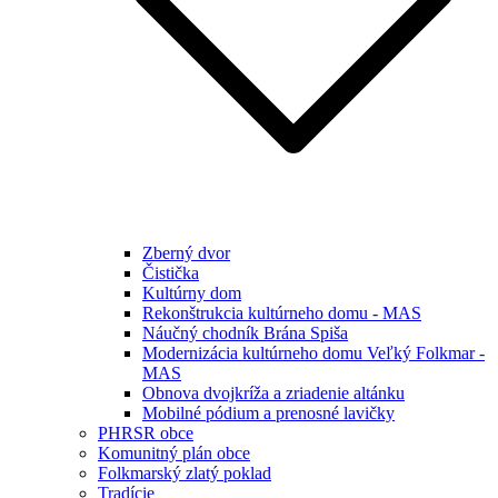
Zberný dvor
Čistička
Kultúrny dom
Rekonštrukcia kultúrneho domu - MAS
Náučný chodník Brána Spiša
Modernizácia kultúrneho domu Veľký Folkmar -
MAS
Obnova dvojkríža a zriadenie altánku
Mobilné pódium a prenosné lavičky
PHRSR obce
Komunitný plán obce
Folkmarský zlatý poklad
Tradície