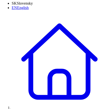
SK
Slovensky
EN
English