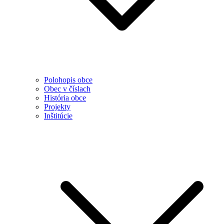
Polohopis obce
Obec v číslach
História obce
Projekty
Inštitúcie