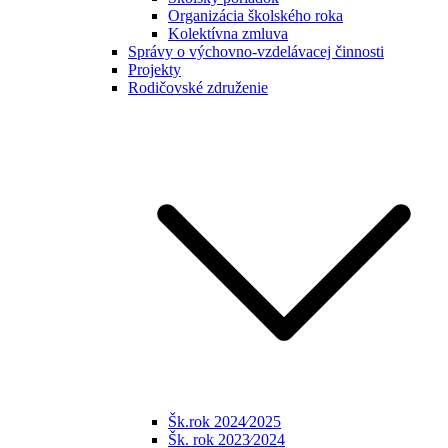
Organizácia školského roka
Kolektívna zmluva
Správy o výchovno-vzdelávacej činnosti
Projekty
Rodičovské združenie
Šk.rok 2024⁄2025
Šk. rok 2023⁄2024