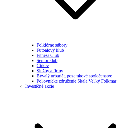
Folklórne súbory
Futbalový klub
Fitness Club
Senior klub
Cirkev
Služby a firmy
Bývalý urbariát, pozemkové spoločenstvo
Poľovnícke združenie Skala Veľký Folkmar
Investičné akcie