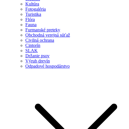
Kultúra
Fotogaléria
Turistika
Flóra
Fauna
Furmanské preteky
Obchodná verejná súťaž
Civilná ochrana
Cintorín
SLAK
Držanie psov
Výrub drevín
Odpadové hospodárstvo